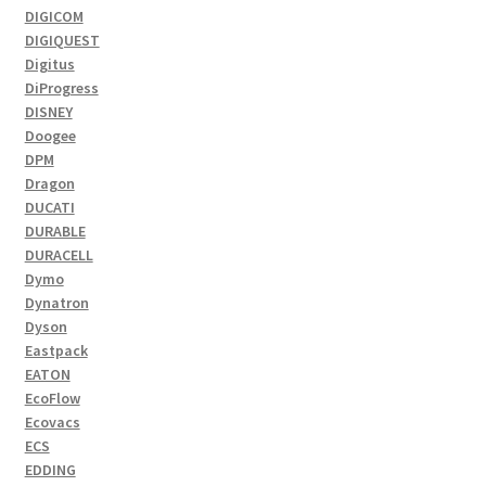
DIGICOM
DIGIQUEST
Digitus
DiProgress
DISNEY
Doogee
DPM
Dragon
DUCATI
DURABLE
DURACELL
Dymo
Dynatron
Dyson
Eastpack
EATON
EcoFlow
Ecovacs
ECS
EDDING