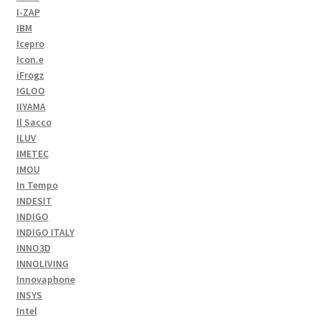
I-ZAP
IBM
Icepro
Icon.e
iFrogz
IGLOO
IIYAMA
Il Sacco
ILUV
IMETEC
IMOU
In Tempo
INDESIT
INDIGO
INDIGO ITALY
INNO3D
INNOLIVING
Innovaphone
INSYS
Intel