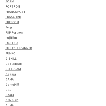
FORM
FORTRON
FRANCOPOST
FRASCHINI
FREECOM
Frog
FSP Fortron
Fujifilm
FUJITSU
FUJITSU SCANNER
FUNKO
G.SKILL
G3 FERRARI
G3FERRARI
Gaggia
GAMA
GameMill
GBC
Gear4
GEMBIRD
GI.MA