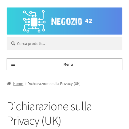
Vai
Vai
alla
al
navigazione
contenuto
Cerca:
Menu
Negozio
Home
Dichiarazione sulla Privacy (UK)
Area Personale – Registrazione
Dichiarazione sulla
Contatti
Privacy (UK)