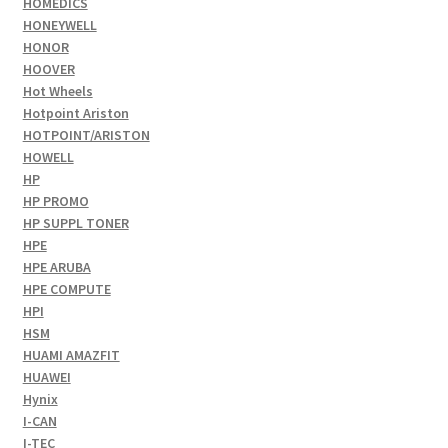
HOMEDICS
HONEYWELL
HONOR
HOOVER
Hot Wheels
Hotpoint Ariston
HOTPOINT/ARISTON
HOWELL
HP
HP PROMO
HP SUPPL TONER
HPE
HPE ARUBA
HPE COMPUTE
HPI
HSM
HUAMI AMAZFIT
HUAWEI
Hynix
I-CAN
I-TEC