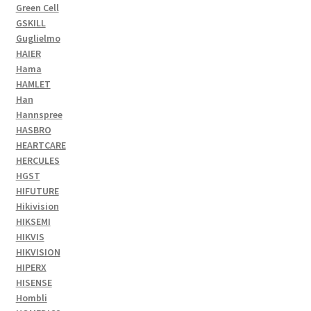
Green Cell
GSKILL
Guglielmo
HAIER
Hama
HAMLET
Han
Hannspree
HASBRO
HEARTCARE
HERCULES
HGST
HIFUTURE
Hikivision
HIKSEMI
HIKVIS
HIKVISION
HIPERX
HISENSE
Hombli