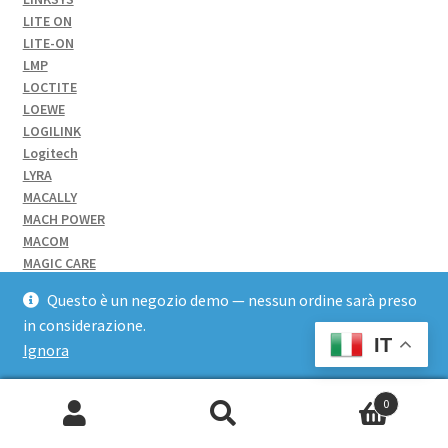
LITE ON
LITE-ON
LMP
LOCTITE
LOEWE
LOGILINK
Logitech
LYRA
MACALLY
MACH POWER
MACOM
MAGIC CARE
MAIMERI
Questo è un negozio demo — nessun ordine sarà preso
MAISTO
in considerazione.
MAJESTIC
IT
Ignora
MAKERBOT
Mama Wata
Manfrotto
0
MANHATTAN
Cerca:
MAPED