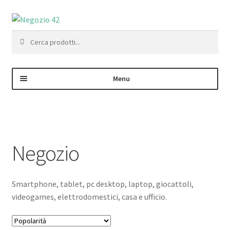
Vai
Vai
alla
al
Cerca:
navigazione
contenuto
Menu
Negozio
Area Personale – Registrazione
Negozio
Contatti
Smartphone, tablet, pc desktop, laptop, giocattoli,
videogames, elettrodomestici, casa e ufficio.