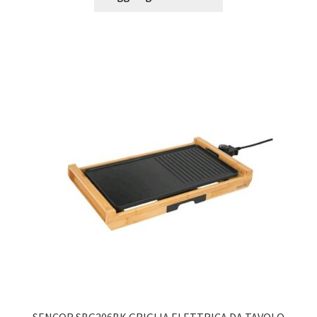
SENCOR SBG206BK GRIGLIA ELETTRICA DA TAVOLO