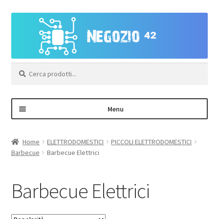
Vai
Vai
alla
al
navigazione
contenuto
Cerca:
Menu
Negozio
Home
ELETTRODOMESTICI
PICCOLI ELETTRODOMESTICI
Barbecue
Barbecue Elettrici
Area Personale – Registrazione
Barbecue Elettrici
Contatti