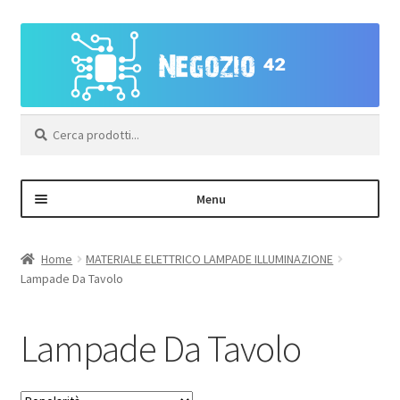
Vai
Vai
alla
al
navigazione
contenuto
Cerca:
Menu
Negozio
Home
MATERIALE ELETTRICO LAMPADE ILLUMINAZIONE
Lampade Da Tavolo
Area Personale – Registrazione
Lampade Da Tavolo
Contatti