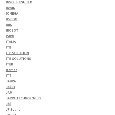
INVISIBLESHIELD
INWIN
IOMEGA
IP-COM
IRIS
IROBOT
ISIWI
ITALIA
ITB
ITB SOLUTION
ITB SOLUTIONS
ITEK
Iternet
ITT
JABRA
Jakks
JAM
JARRE TECHNOLOGIES
Jbl
JF Sound
JOCCA