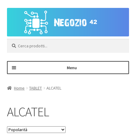
Vai
Vai
alla
al
navigazione
contenuto
Cerca:
Menu
Negozio
Home
TABLET
ALCATEL
Area Personale – Registrazione
ALCATEL
Contatti