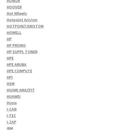
HONOR
HOOVER
Hot Wheels
Hotpoint Ariston
HOTPOINT/ARISTON
HOWELL
HP
HP PROMO
HP SUPPL TONER
HPE
HPE ARUBA
HPE COMPUTE
HPI
HSM
HUAMI AMAZFIT
HUAWEI
Hynix
I-CAN
I-TEC
I-ZAP
IBM