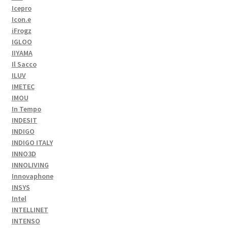
Icepro
Icon.e
iFrogz
IGLOO
IIYAMA
Il Sacco
ILUV
IMETEC
IMOU
In Tempo
INDESIT
INDIGO
INDIGO ITALY
INNO3D
INNOLIVING
Innovaphone
INSYS
Intel
INTELLINET
INTENSO