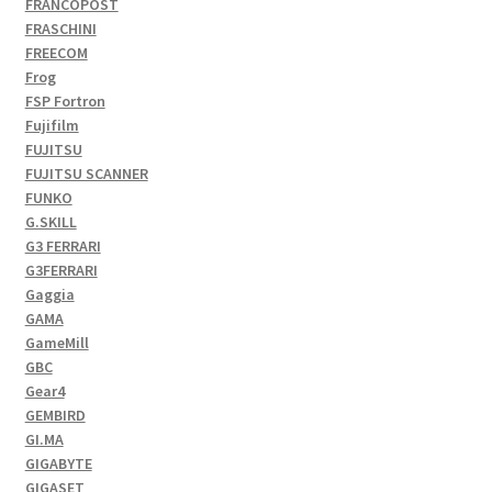
FRANCOPOST
FRASCHINI
FREECOM
Frog
FSP Fortron
Fujifilm
FUJITSU
FUJITSU SCANNER
FUNKO
G.SKILL
G3 FERRARI
G3FERRARI
Gaggia
GAMA
GameMill
GBC
Gear4
GEMBIRD
GI.MA
GIGABYTE
GIGASET