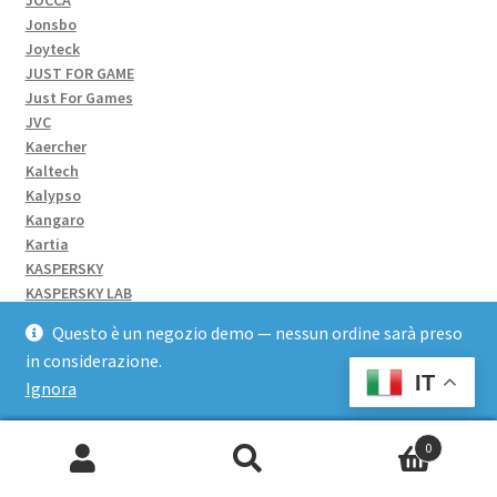
Jonsbo
Joyteck
JUST FOR GAME
Just For Games
JVC
Kaercher
Kaltech
Kalypso
Kangaro
Kartia
KASPERSKY
KASPERSKY LAB
KENSINGTON
Questo è un negozio demo — nessun ordine sarà preso
Kenwood
in considerazione.
KING MEC
IT
Ignora
Kingston
KIOXIA
KITCHENAID
0
KOALA
Cerca:
KOBO