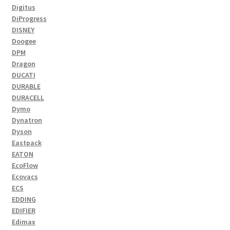
Digitus
DiProgress
DISNEY
Doogee
DPM
Dragon
DUCATI
DURABLE
DURACELL
Dymo
Dynatron
Dyson
Eastpack
EATON
EcoFlow
Ecovacs
ECS
EDDING
EDIFIER
Edimax