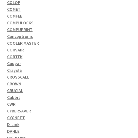
COLOP
COMET
COMFEE
COMPULOCKS
COMPUPRINT
Conceptronic
COOLER MASTER
CORSAIR
CORTEK
Cougar
Crayola
CROSSCALL
CROWN
CRUCIAL
Cubbit
CWR
CYBERSAVER
CYGNETT
D-Link
DAHLE
Dal Negro