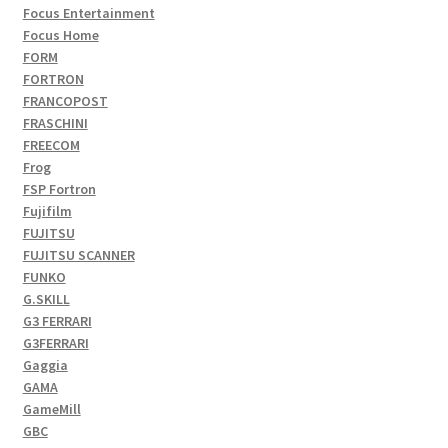
Focus Entertainment
Focus Home
FORM
FORTRON
FRANCOPOST
FRASCHINI
FREECOM
Frog
FSP Fortron
Fujifilm
FUJITSU
FUJITSU SCANNER
FUNKO
G.SKILL
G3 FERRARI
G3FERRARI
Gaggia
GAMA
GameMill
GBC