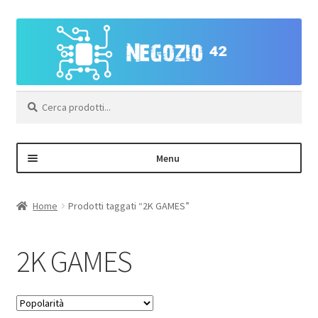
Vai
Vai
alla
al
navigazione
contenuto
Cerca:
Menu
Negozio
Home
Prodotti taggati “2K GAMES”
Area Personale – Registrazione
2K GAMES
Contatti