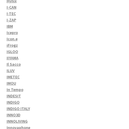
Hynix
I-CAN
I-TEC
I-ZAP
IBM
Icepro
Icon.e
iFrogz
IGLOO
IIYAMA
Il Sacco
ILUV
IMETEC
IMOU
In Tempo
INDESIT
INDIGO
INDIGO ITALY
INNO3D
INNOLIVING
Innovaphone