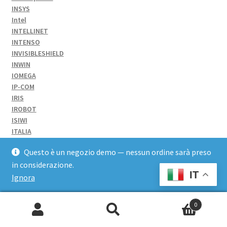
INSYS
Intel
INTELLINET
INTENSO
INVISIBLESHIELD
INWIN
IOMEGA
IP-COM
IRIS
IROBOT
ISIWI
ITALIA
ITB
Questo è un negozio demo — nessun ordine sarà preso
ITB SOLUTION
in considerazione.
ITB SOLUTIONS
IT
ITEK
Ignora
Iternet
ITT
0
JABRA
Cerca:
Jakks