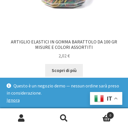
ARTIGLIO ELASTICI IN GOMMA BARATTOLO DA 100 GR
MISURE E COLORI ASSORTITI
2,02
€
Scopri di più
Aggiungi al carrello
Questo è un negozio demo — nessun ordine sarà preso
in considerazione.
IT
Ignora
0
Cerca: