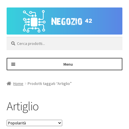
Vai
Vai
alla
al
navigazione
contenuto
Cerca:
Menu
Negozio
Home
Prodotti taggati “Artiglio”
Area Personale – Registrazione
Artiglio
Contatti