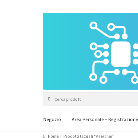
Vai
Vai
alla
al
navigazione
contenuto
Cerca:
Negozio
Area Personale – Registrazion
Home
Prodotti taggati “Kaercher”