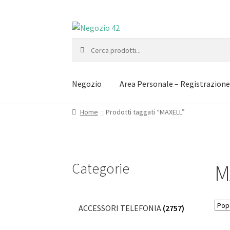
Vai
Vai
alla
al
Cerca:
navigazione
contenuto
Negozio
Area Personale – Registrazion
Home
Prodotti taggati “MAXELL”
Categorie
M
ACCESSORI TELEFONIA
(2757)