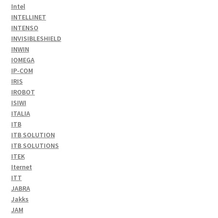
Intel
INTELLINET
INTENSO
INVISIBLESHIELD
INWIN
IOMEGA
IP-COM
IRIS
IROBOT
ISIWI
ITALIA
ITB
ITB SOLUTION
ITB SOLUTIONS
ITEK
Iternet
ITT
JABRA
Jakks
JAM