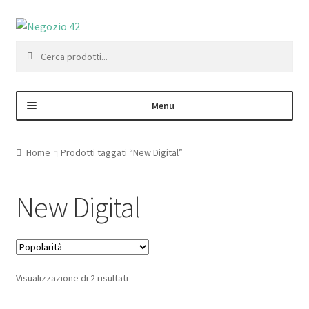
Vai
Vai
alla
al
Cerca:
navigazione
contenuto
Menu
Negozio
Home
Prodotti taggati “New Digital”
Area Personale – Registrazione
New Digital
Contatti
Popolarità
Visualizzazione di 2 risultati