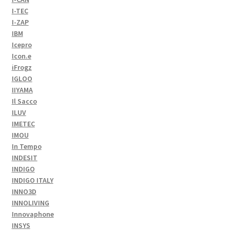
I-TEC
I-ZAP
IBM
Icepro
Icon.e
iFrogz
IGLOO
IIYAMA
Il Sacco
ILUV
IMETEC
IMOU
In Tempo
INDESIT
INDIGO
INDIGO ITALY
INNO3D
INNOLIVING
Innovaphone
INSYS