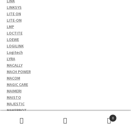
LINK
LINKSYS
LITE ON
LITE-ON
LMP
LOCTITE
LOEWE
LOGILINK
Logitech
LYRA
MACALLY
MACH POWER
MACOM
MAGIC CARE
MAIMERI
MAISTO
MAJESTIC
MAKERBOT
Mama Wata
0
Manfrotto
Cerca:
MANHATTAN