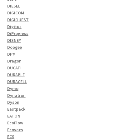
DIESEL
DIGICOM
DIGIQUEST
Digitus
DiProgress
DISNEY
Doogee
DPM
Dragon
DUCATI
DURABLE
DURACELL
Dymo
Dynatron
Dyson
Eastpack
EATON
EcoFlow
Ecovacs
ECS