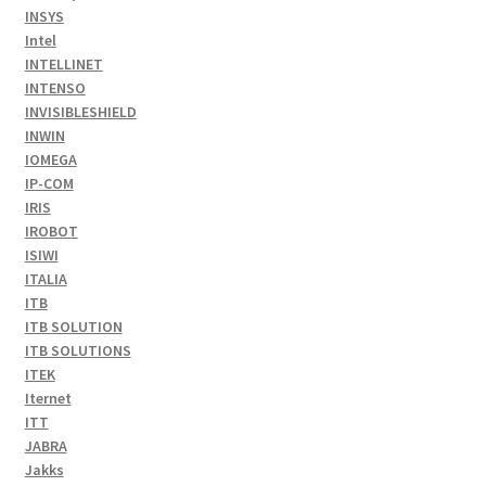
INSYS
Intel
INTELLINET
INTENSO
INVISIBLESHIELD
INWIN
IOMEGA
IP-COM
IRIS
IROBOT
ISIWI
ITALIA
ITB
ITB SOLUTION
ITB SOLUTIONS
ITEK
Iternet
ITT
JABRA
Jakks