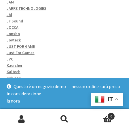
JAM
JARRE TECHNOLOGIES
Jbl
JF Sound
JOCCA
Jonsbo
Joyteck
JUST FOR GAME
Just For Games
JVC
Kaercher
Kaltech
Kalypso
Kangaro
Questo è un negozio demo — nessun ordine sarà preso
Kartia
in considerazione.
KASPERSKY
IT
Ignora
KASPERSKY LAB
KENSINGTON
Kenwood
0
KING MEC
Cerca:
Kingston