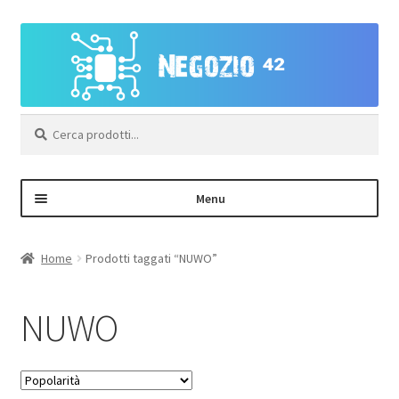
Vai
Vai
alla
al
navigazione
contenuto
Cerca:
Menu
Negozio
Home
Prodotti taggati “NUWO”
Area Personale – Registrazione
NUWO
Contatti