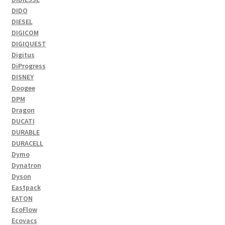
DIDO
DIESEL
DIGICOM
DIGIQUEST
Digitus
DiProgress
DISNEY
Doogee
DPM
Dragon
DUCATI
DURABLE
DURACELL
Dymo
Dynatron
Dyson
Eastpack
EATON
EcoFlow
Ecovacs