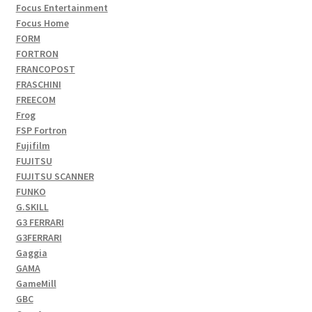
Focus Entertainment
Focus Home
FORM
FORTRON
FRANCOPOST
FRASCHINI
FREECOM
Frog
FSP Fortron
Fujifilm
FUJITSU
FUJITSU SCANNER
FUNKO
G.SKILL
G3 FERRARI
G3FERRARI
Gaggia
GAMA
GameMill
GBC