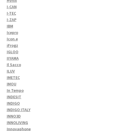
Hynix
I-CAN
I-TEC
I-ZAP
IBM
Icepro
Icon.e
iFrogz
IGLOO
IIYAMA
Il Sacco
ILUV
IMETEC
IMOU
In Tempo
INDESIT
INDIGO
INDIGO ITALY
INNO3D
INNOLIVING
Innovaphone