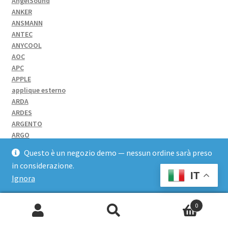
AngelSound
ANKER
ANSMANN
ANTEC
ANYCOOL
AOC
APC
APPLE
applique esterno
ARDA
ARDES
ARGENTO
ARGO
Argoclima
Questo è un negozio demo — nessun ordine sarà preso
Ariasana
in considerazione.
ARIETE
IT
Ignora
ARKANE LYON
Aroma
Arozzi
0
ARTEXPORT
Cerca:
Artiglio