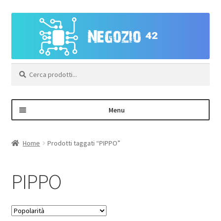
Vai
Vai
alla
al
navigazione
contenuto
Cerca:
Menu
Negozio
Home
Prodotti taggati “PIPPO”
Area Personale – Registrazione
PIPPO
Contatti