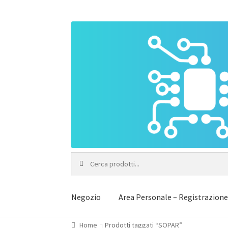
Vai
Vai
alla
al
navigazione
contenuto
Cerca:
Negozio
Area Personale – Registrazion
Home
Prodotti taggati “SOPAR”