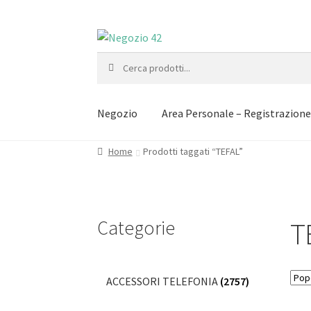
Vai
Vai
alla
al
Cerca:
navigazione
contenuto
Negozio
Area Personale – Registrazion
Home
Prodotti taggati “TEFAL”
Categorie
T
ACCESSORI TELEFONIA
(2757)