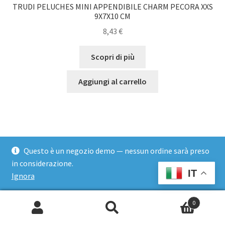
TRUDI PELUCHES MINI APPENDIBILE CHARM PECORA XXS
9X7X10 CM
8,43
€
Scopri di più
Aggiungi al carrello
Questo è un negozio demo — nessun ordine sarà preso
in considerazione.
IT
Ignora
0
Cerca: