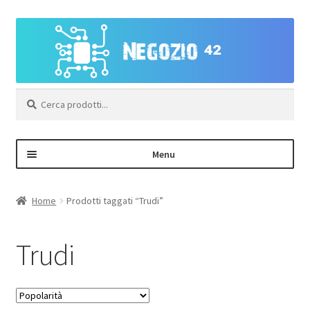
Vai
Vai
alla
al
navigazione
contenuto
Cerca:
Menu
Negozio
Home
Prodotti taggati “Trudi”
Area Personale – Registrazione
Trudi
Contatti