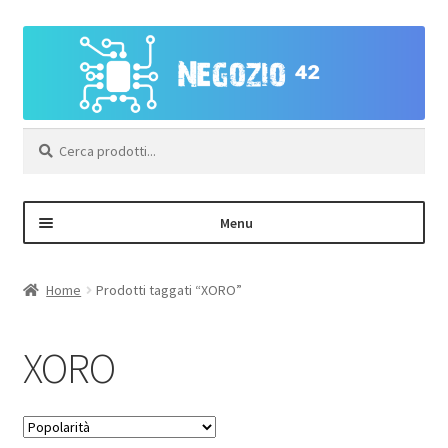
Vai
Vai
alla
al
navigazione
contenuto
Cerca:
Menu
Negozio
Home
Prodotti taggati “XORO”
Area Personale – Registrazione
XORO
Contatti