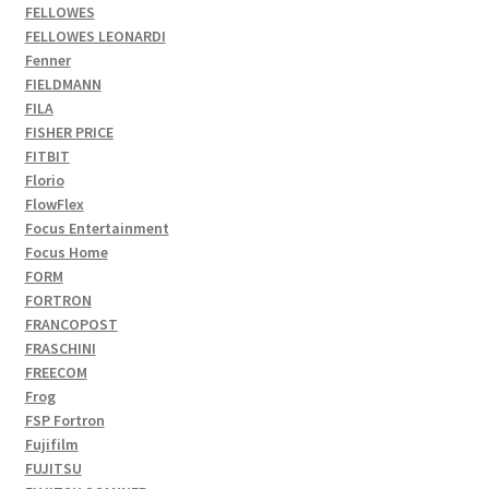
FELLOWES
FELLOWES LEONARDI
Fenner
FIELDMANN
FILA
FISHER PRICE
FITBIT
Florio
FlowFlex
Focus Entertainment
Focus Home
FORM
FORTRON
FRANCOPOST
FRASCHINI
FREECOM
Frog
FSP Fortron
Fujifilm
FUJITSU