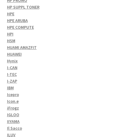
HP PROMO
HP SUPPL TONER
HPE
HPE ARUBA
HPE COMPUTE
HPI
HSM
HUAMI AMAZFIT
HUAWEI
Hynix
I-CAN
I-TEC
I-ZAP
IBM
Icepro
Icon.e
iFrogz
IGLOO
IIYAMA
Il Sacco
ILUV