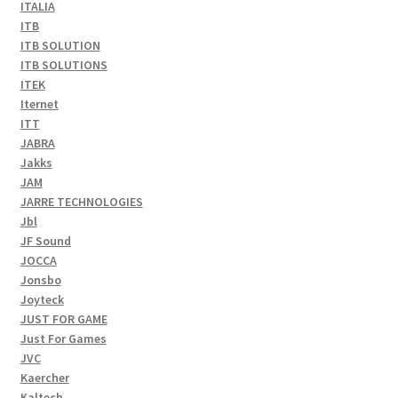
ITALIA
ITB
ITB SOLUTION
ITB SOLUTIONS
ITEK
Iternet
ITT
JABRA
Jakks
JAM
JARRE TECHNOLOGIES
Jbl
JF Sound
JOCCA
Jonsbo
Joyteck
JUST FOR GAME
Just For Games
JVC
Kaercher
Kaltech