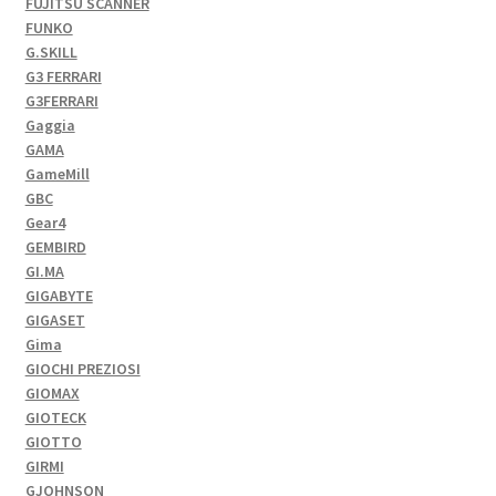
FUJITSU SCANNER
FUNKO
G.SKILL
G3 FERRARI
G3FERRARI
Gaggia
GAMA
GameMill
GBC
Gear4
GEMBIRD
GI.MA
GIGABYTE
GIGASET
Gima
GIOCHI PREZIOSI
GIOMAX
GIOTECK
GIOTTO
GIRMI
GJOHNSON