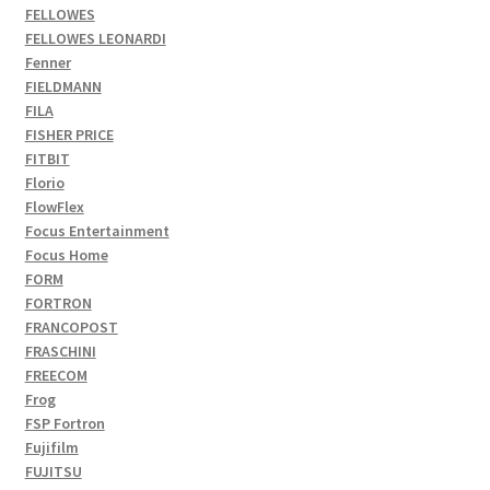
FELLOWES
FELLOWES LEONARDI
Fenner
FIELDMANN
FILA
FISHER PRICE
FITBIT
Florio
FlowFlex
Focus Entertainment
Focus Home
FORM
FORTRON
FRANCOPOST
FRASCHINI
FREECOM
Frog
FSP Fortron
Fujifilm
FUJITSU