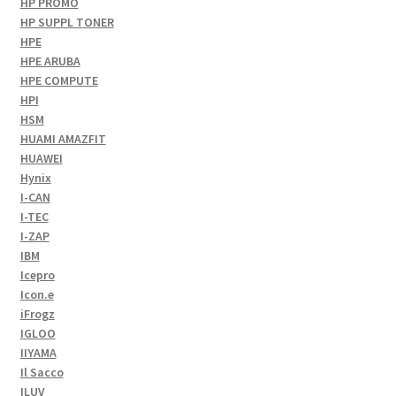
HP PROMO
HP SUPPL TONER
HPE
HPE ARUBA
HPE COMPUTE
HPI
HSM
HUAMI AMAZFIT
HUAWEI
Hynix
I-CAN
I-TEC
I-ZAP
IBM
Icepro
Icon.e
iFrogz
IGLOO
IIYAMA
Il Sacco
ILUV