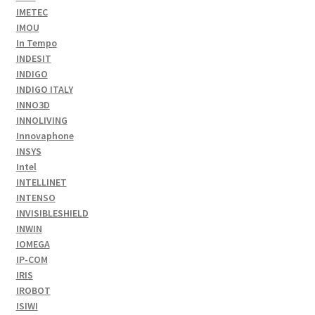
IMETEC
IMOU
In Tempo
INDESIT
INDIGO
INDIGO ITALY
INNO3D
INNOLIVING
Innovaphone
INSYS
Intel
INTELLINET
INTENSO
INVISIBLESHIELD
INWIN
IOMEGA
IP-COM
IRIS
IROBOT
ISIWI