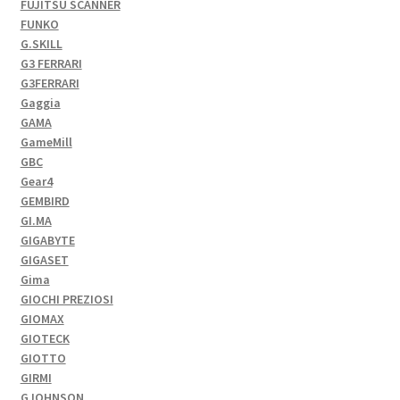
FUJITSU SCANNER
FUNKO
G.SKILL
G3 FERRARI
G3FERRARI
Gaggia
GAMA
GameMill
GBC
Gear4
GEMBIRD
GI.MA
GIGABYTE
GIGASET
Gima
GIOCHI PREZIOSI
GIOMAX
GIOTECK
GIOTTO
GIRMI
GJOHNSON