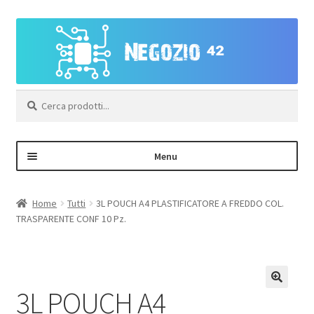
Vai
Vai
alla
al
navigazione
contenuto
Cerca:
Menu
Negozio
Home
Tutti
3L POUCH A4 PLASTIFICATORE A FREDDO COL.
TRASPARENTE CONF 10 Pz.
Area Personale – Registrazione
Contatti
3L POUCH A4