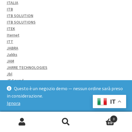
ITALIA
ITB
ITB SOLUTION
ITB SOLUTIONS
ITEK
Iternet
ITT
JABRA
Jakks
JAM
JARRE TECHNOLOGIES
Jbl
JF Sound
JOCCA
Questo è un negozio demo — nessun ordine sarà preso
Jonsbo
in considerazione.
Joyteck
IT
Ignora
JUST FOR GAME
Just For Games
0
JVC
Cerca:
Kaercher