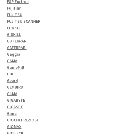
FSP Fortron
Fujifilm
FUJITSU
FUJITSU SCANNER
FUNKO
G.SKILL
G3 FERRARI
G3FERRARI
Gaggia
GAMA
GameMill
GBC
Gear4
GEMBIRD
GI.MA
GIGABYTE
GIGASET
Gima
GIOCHI PREZIOSI
GIOMAX
GIOTECK