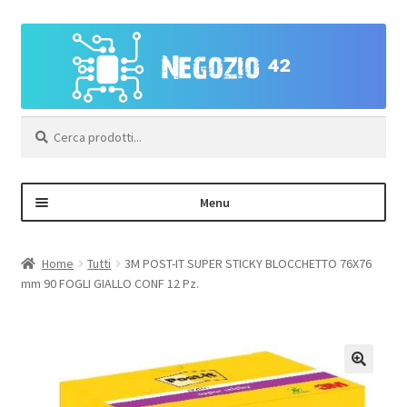
Vai
Vai
alla
al
navigazione
contenuto
Cerca:
Menu
Negozio
Home
Tutti
3M POST-IT SUPER STICKY BLOCCHETTO 76X76
mm 90 FOGLI GIALLO CONF 12 Pz.
Area Personale – Registrazione
Contatti