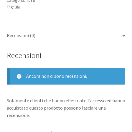
Categoria:
Tutti
BLOCCHETTO
Tag:
3M
76X76
mm
90
FOGLI
Recensioni (0)
GIALLO
CONF
12
Recensioni
Pz.
quantità
Ancora non ci sono recensioni.
Solamente clienti che hanno effettuato l'accesso ed hanno
acquistato questo prodotto possono lasciare una
recensione.