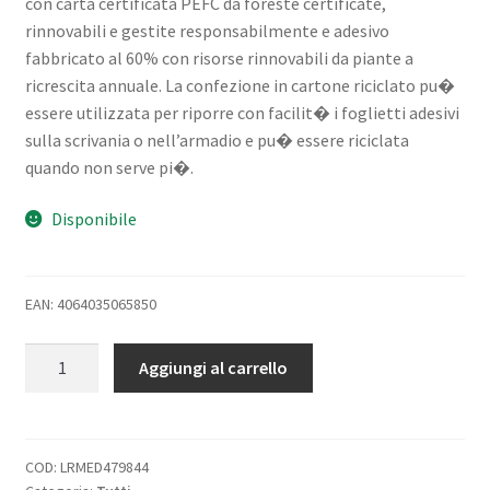
con carta certificata PEFC da foreste certificate,
rinnovabili e gestite responsabilmente e adesivo
fabbricato al 60% con risorse rinnovabili da piante a
ricrescita annuale. La confezione in cartone riciclato pu�
essere utilizzata per riporre con facilit� i foglietti adesivi
sulla scrivania o nell’armadio e pu� essere riciclata
quando non serve pi�.
Disponibile
EAN: 4064035065850
3M
Aggiungi al carrello
POST-
IT
SUPER
STICKY
COD:
LRMED479844