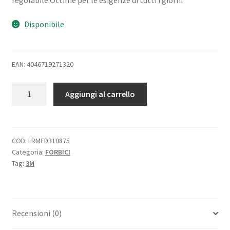
Disponibile
EAN: 4046719271320
3M
Aggiungi al carrello
SCOTCH
FORBICE
CONFORT
LAMA
COD:
LRMED310875
Categoria:
FORBICI
IN
Tag:
3M
ACCIAIO
20
CM
IMPUGNATURA
Recensioni (0)
COMFORT
COLORE