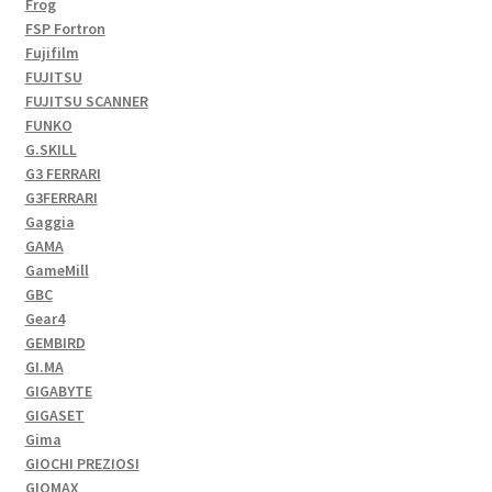
Frog
FSP Fortron
Fujifilm
FUJITSU
FUJITSU SCANNER
FUNKO
G.SKILL
G3 FERRARI
G3FERRARI
Gaggia
GAMA
GameMill
GBC
Gear4
GEMBIRD
GI.MA
GIGABYTE
GIGASET
Gima
GIOCHI PREZIOSI
GIOMAX