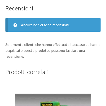
ROSSO
Recensioni
GROGIO
quantità
Ancora non ci sono recensioni.
Solamente clienti che hanno effettuato l'accesso ed hanno
acquistato questo prodotto possono lasciare una
recensione.
Prodotti correlati