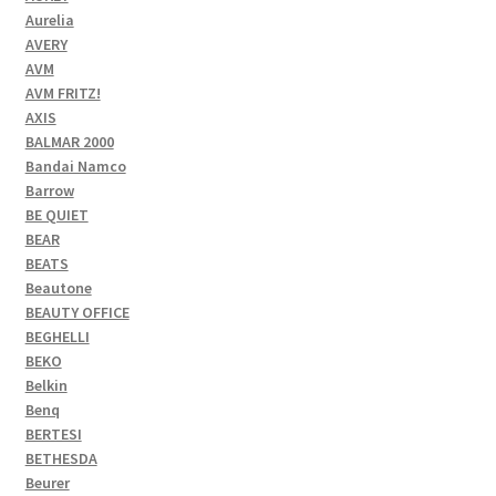
Aurelia
AVERY
AVM
AVM FRITZ!
AXIS
BALMAR 2000
Bandai Namco
Barrow
BE QUIET
BEAR
BEATS
Beautone
BEAUTY OFFICE
BEGHELLI
BEKO
Belkin
Benq
BERTESI
BETHESDA
Beurer