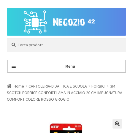
Vai
Vai
alla
al
navigazione
contenuto
Cerca:
Menu
Negozio
Home
CARTOLERIA-DIDATTICA E SCUOLA
FORBICI
3M
SCOTCH FORBICE CONFORT LAMA IN ACCIAIO 20 CM IMPUGNATURA
Area Personale – Registrazione
COMFORT COLORE ROSSO GROGIO
Contatti