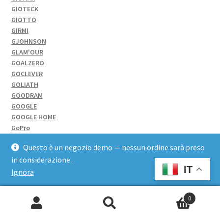
GIOTECK
GIOTTO
GIRMI
GJOHNSON
GLAM'OUR
GOALZERO
GOCLEVER
GOLIATH
GOODRAM
GOOGLE
GOOGLE HOME
GoPro
GP Battery
Questo è un negozio demo — nessun ordine sarà preso
Grandi Giochi
in considerazione.
Grandstream
IT
Green Cell
Ignora
GSKILL
Guglielmo
0
HAIER
Cerca:
Hama