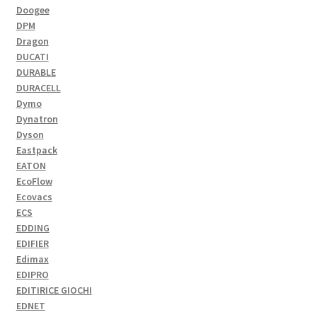
Doogee
DPM
Dragon
DUCATI
DURABLE
DURACELL
Dymo
Dynatron
Dyson
Eastpack
EATON
EcoFlow
Ecovacs
ECS
EDDING
EDIFIER
Edimax
EDIPRO
EDITIRICE GIOCHI
EDNET