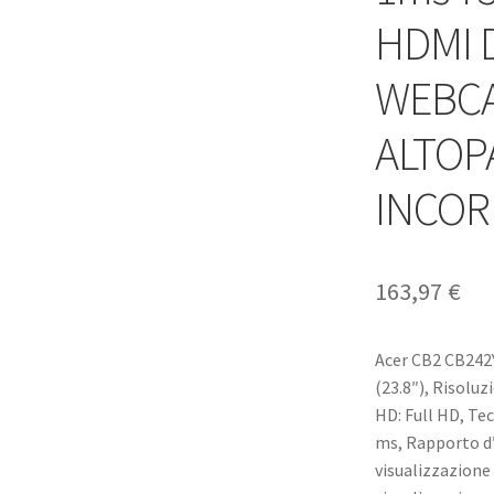
HDMI 
WEBC
ALTOP
INCOR
163,97
€
Acer CB2 CB242
(23.8″), Risoluz
HD: Full HD, Tec
ms, Rapporto d’
visualizzazione