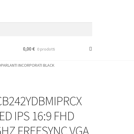
0,00
€
0 prodotti
OPARLANTI INCORPORATI BLACK
CB242YDBMIPRCX
LED IPS 16:9 FHD
5HZ FREESYNC VGA