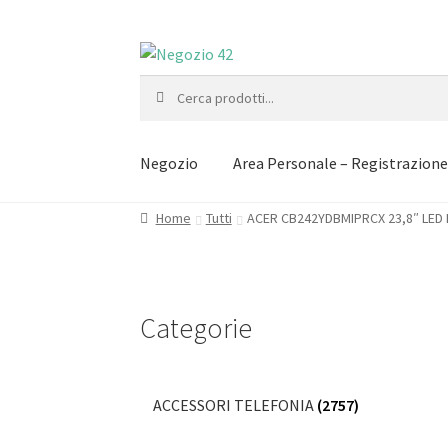
Vai
Vai
alla
al
Cerca:
navigazione
contenuto
Negozio
Area Personale – Registrazion
Home
Tutti
ACER CB242YDBMIPRCX 23,8″ LED
Categorie
ACCESSORI TELEFONIA
(2757)