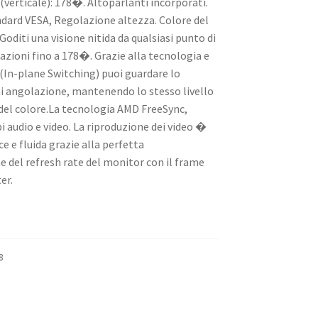
(verticale): 178�. Altoparlanti incorporati.
ard VESA, Regolazione altezza. Colore del
oditi una visione nitida da qualsiasi punto di
azioni fino a 178�. Grazie alla tecnologia e
 (In-plane Switching) puoi guardare lo
 angolazione, mantenendo lo stesso livello
 del colore.La tecnologia AMD FreeSync,
bi audio e video. La riproduzione dei video �
ce e fluida grazie alla perfetta
e del refresh rate del monitor con il frame
er.
8