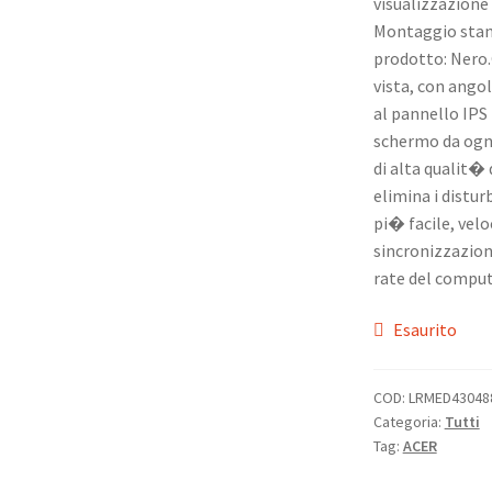
visualizzazione 
Montaggio stand
prodotto: Nero.G
vista, con angol
al pannello IPS
schermo da ogni
di alta qualit�
elimina i distur
pi� facile, velo
sincronizzazion
rate del comput
Esaurito
COD:
LRMED43048
Categoria:
Tutti
Tag:
ACER