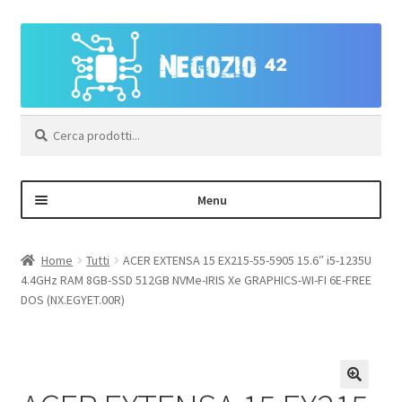
Vai
Vai
alla
al
navigazione
contenuto
Cerca:
Menu
Negozio
Home
Tutti
ACER EXTENSA 15 EX215-55-5905 15.6″ i5-1235U
4.4GHz RAM 8GB-SSD 512GB NVMe-IRIS Xe GRAPHICS-WI-FI 6E-FREE
Area Personale – Registrazione
DOS (NX.EGYET.00R)
Contatti