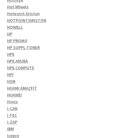
Hot Wheels
Hotpoint Ariston
HOTPOINT/ARISTON
HOWELL
HP
HP PROMO
HP SUPPL TONER
HPE
HPE ARUBA
HPE COMPUTE
HPI
HSM
HUAMI AMAZFIT
HUAWEI
Hynix
I-CAN
I-TEC
I-ZAP
IBM
Icepro