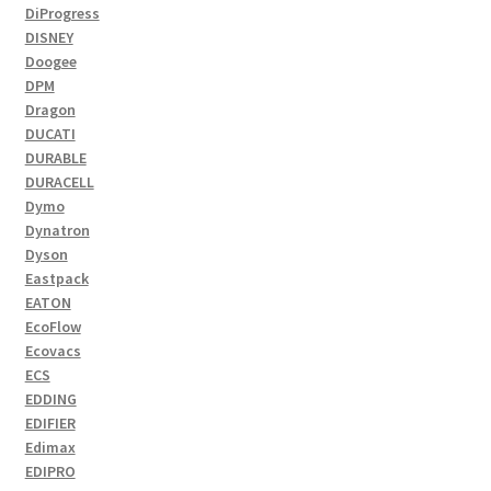
DiProgress
DISNEY
Doogee
DPM
Dragon
DUCATI
DURABLE
DURACELL
Dymo
Dynatron
Dyson
Eastpack
EATON
EcoFlow
Ecovacs
ECS
EDDING
EDIFIER
Edimax
EDIPRO