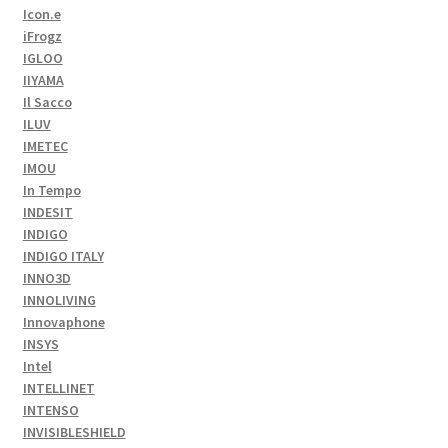
Icon.e
iFrogz
IGLOO
IIYAMA
Il Sacco
ILUV
IMETEC
IMOU
In Tempo
INDESIT
INDIGO
INDIGO ITALY
INNO3D
INNOLIVING
Innovaphone
INSYS
Intel
INTELLINET
INTENSO
INVISIBLESHIELD