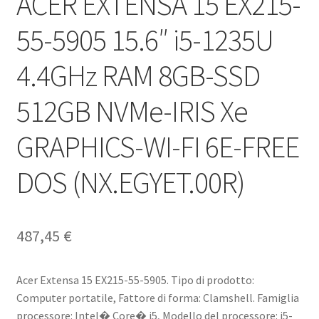
ACER EXTENSA 15 EX215-
55-5905 15.6″ i5-1235U
4.4GHz RAM 8GB-SSD
512GB NVMe-IRIS Xe
GRAPHICS-WI-FI 6E-FREE
DOS (NX.EGYET.00R)
487,45
€
Acer Extensa 15 EX215-55-5905. Tipo di prodotto:
Computer portatile, Fattore di forma: Clamshell. Famiglia
processore: Intel� Core� i5, Modello del processore: i5-