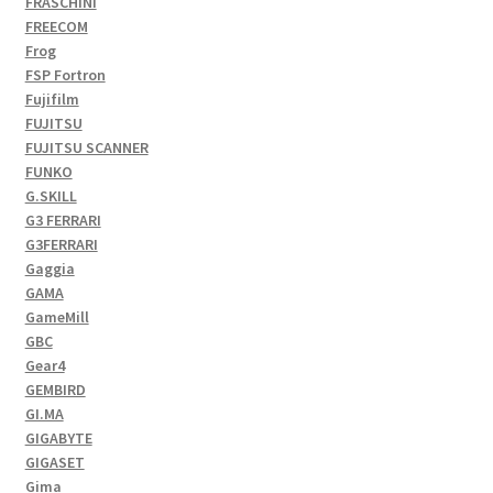
FRASCHINI
FREECOM
Frog
FSP Fortron
Fujifilm
FUJITSU
FUJITSU SCANNER
FUNKO
G.SKILL
G3 FERRARI
G3FERRARI
Gaggia
GAMA
GameMill
GBC
Gear4
GEMBIRD
GI.MA
GIGABYTE
GIGASET
Gima