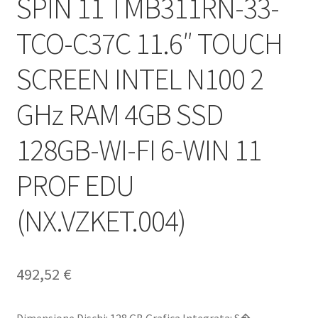
SPIN 11 TMB311RN-33-
TCO-C37C 11.6″ TOUCH
SCREEN INTEL N100 2
GHz RAM 4GB SSD
128GB-WI-FI 6-WIN 11
PROF EDU
(NX.VZKET.004)
492,52
€
Dimensione Dischi: 128 GB Grafica Integrata: S�