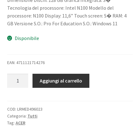
Tecnologia del processore: Intel N100 Modello del
processore: N100 Display: 11,6” Touch screen: S� RAM: 4
GB Versione S.O.: Pro For Education S.O.: Windows 11
Disponibile
EAN: 4711121714276
ACER
Aggiungi al carrello
TRAVELMATE
B3
SPIN
11
COD:
LRMED496023
Categoria:
Tutti
TMB311RN-
Tag:
ACER
33-
TCO-
C37C