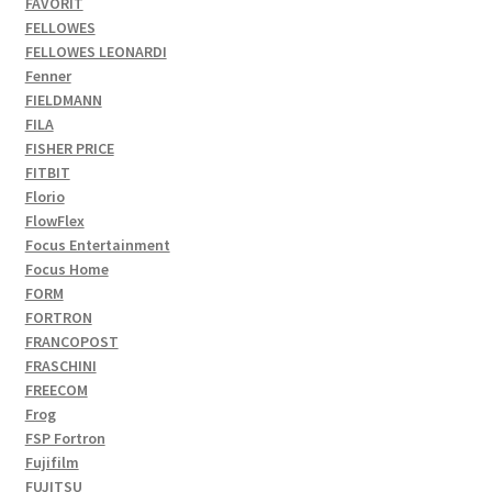
FAVORIT
FELLOWES
FELLOWES LEONARDI
Fenner
FIELDMANN
FILA
FISHER PRICE
FITBIT
Florio
FlowFlex
Focus Entertainment
Focus Home
FORM
FORTRON
FRANCOPOST
FRASCHINI
FREECOM
Frog
FSP Fortron
Fujifilm
FUJITSU