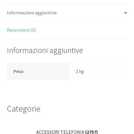
11.6"
Informazioni aggiuntive
TOUCH
SCREEN
INTEL
Recensioni (0)
N100
2
Informazioni aggiuntive
GHz
RAM
4GB
Peso
2 kg
SSD
128GB-
WI-
FI
6-
Categorie
WIN
11
PROF
ACCESSORI TELEFONIA
(2757)