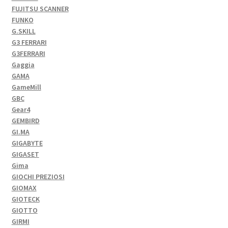
FUJITSU SCANNER
FUNKO
G.SKILL
G3 FERRARI
G3FERRARI
Gaggia
GAMA
GameMill
GBC
Gear4
GEMBIRD
GI.MA
GIGABYTE
GIGASET
Gima
GIOCHI PREZIOSI
GIOMAX
GIOTECK
GIOTTO
GIRMI