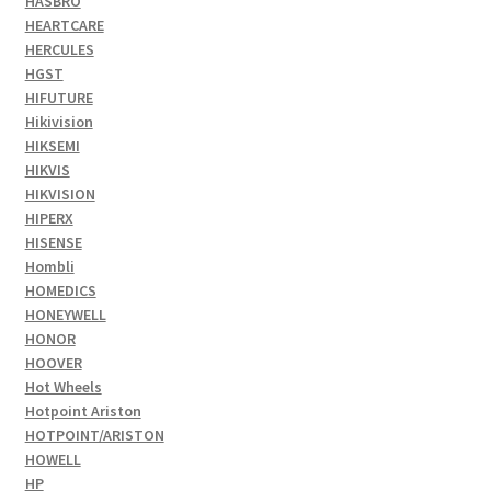
HASBRO
HEARTCARE
HERCULES
HGST
HIFUTURE
Hikivision
HIKSEMI
HIKVIS
HIKVISION
HIPERX
HISENSE
Hombli
HOMEDICS
HONEYWELL
HONOR
HOOVER
Hot Wheels
Hotpoint Ariston
HOTPOINT/ARISTON
HOWELL
HP