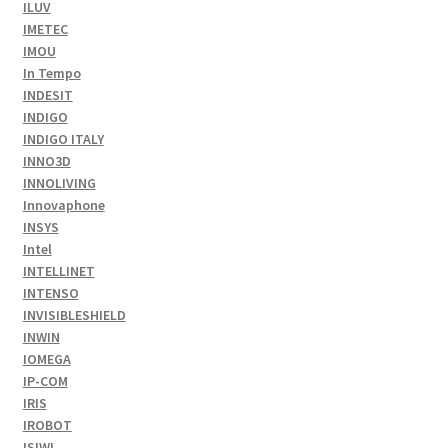
ILUV
IMETEC
IMOU
In Tempo
INDESIT
INDIGO
INDIGO ITALY
INNO3D
INNOLIVING
Innovaphone
INSYS
Intel
INTELLINET
INTENSO
INVISIBLESHIELD
INWIN
IOMEGA
IP-COM
IRIS
IROBOT
ISIWI