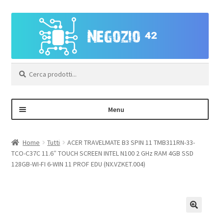
Vai
Vai
alla
al
navigazione
contenuto
Cerca:
Menu
Negozio
Home
Tutti
ACER TRAVELMATE B3 SPIN 11 TMB311RN-33-
TCO-C37C 11.6″ TOUCH SCREEN INTEL N100 2 GHz RAM 4GB SSD
Area Personale – Registrazione
128GB-WI-FI 6-WIN 11 PROF EDU (NX.VZKET.004)
Contatti