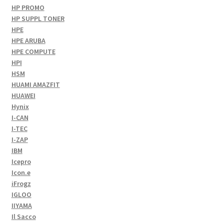
HP PROMO
HP SUPPL TONER
HPE
HPE ARUBA
HPE COMPUTE
HPI
HSM
HUAMI AMAZFIT
HUAWEI
Hynix
I-CAN
I-TEC
I-ZAP
IBM
Icepro
Icon.e
iFrogz
IGLOO
IIYAMA
Il Sacco