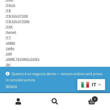
ITALIA
ITB
ITB SOLUTION
ITB SOLUTIONS
ITEK
Iternet
ITT
JABRA
Jakks
JAM
JARRE TECHNOLOGIES
Jbl
JF Sound
Questo è un negozio demo — nessun ordine sarà preso
JOCCA
in considerazione.
Jonsbo
IT
Ignora
Joyteck
JUST FOR GAME
Just For Games
0
JVC
Cerca:
Kaercher