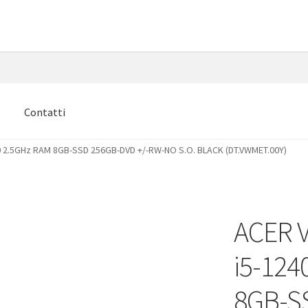
e
Contatti
0 2.5GHz RAM 8GB-SSD 256GB-DVD +/-RW-NO S.O. BLACK (DT.VWMET.00Y)
ACER 
i5-124
8GB-S