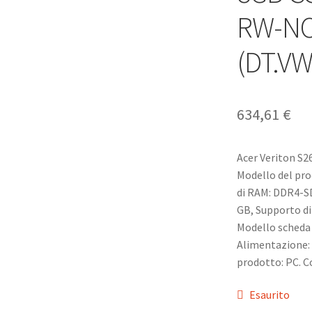
RW-NO
(DT.VW
634,61
€
Acer Veriton S2
Modello del pro
di RAM: DDR4-SD
GB, Supporto di
Modello scheda 
Alimentazione: 3
prodotto: PC. C
Esaurito