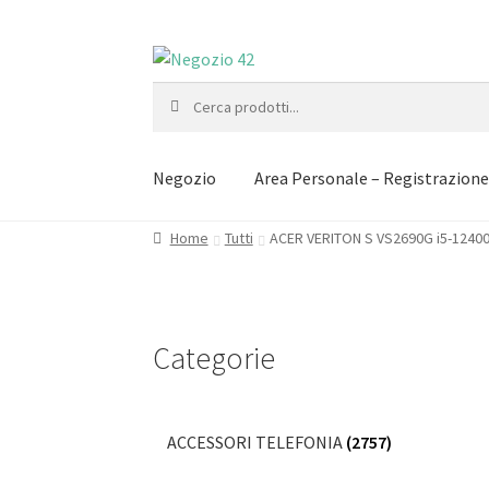
Vai
Vai
alla
al
Cerca:
navigazione
contenuto
Negozio
Area Personale – Registrazion
Home
Tutti
ACER VERITON S VS2690G i5-1240
Categorie
ACCESSORI TELEFONIA
(2757)