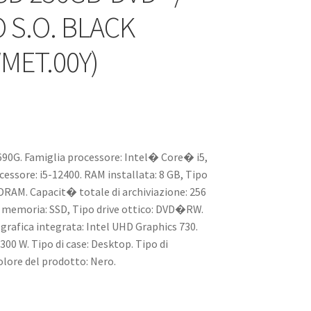
 S.O. BLACK
MET.00Y)
690G. Famiglia processore: Intel� Core� i5,
cessore: i5-12400. RAM installata: 8 GB, Tipo
RAM. Capacit� totale di archiviazione: 256
 memoria: SSD, Tipo drive ottico: DVD�RW.
grafica integrata: Intel UHD Graphics 730.
00 W. Tipo di case: Desktop. Tipo di
olore del prodotto: Nero.