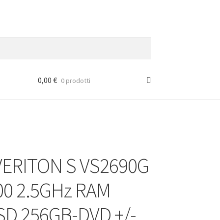
0,00
€
0 prodotti
VERITON S VS2690G
00 2.5GHz RAM
SD 256GB-DVD +/-