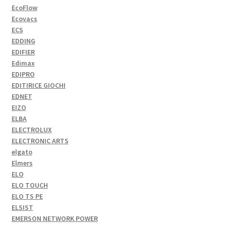
EcoFlow
Ecovacs
ECS
EDDING
EDIFIER
Edimax
EDIPRO
EDITIRICE GIOCHI
EDNET
EIZO
ELBA
ELECTROLUX
ELECTRONIC ARTS
elgato
Elmers
ELO
ELO TOUCH
ELO TS PE
ELSIST
EMERSON NETWORK POWER