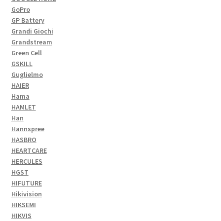
GoPro
GP Battery
Grandi Giochi
Grandstream
Green Cell
GSKILL
Guglielmo
HAIER
Hama
HAMLET
Han
Hannspree
HASBRO
HEARTCARE
HERCULES
HGST
HIFUTURE
Hikivision
HIKSEMI
HIKVIS