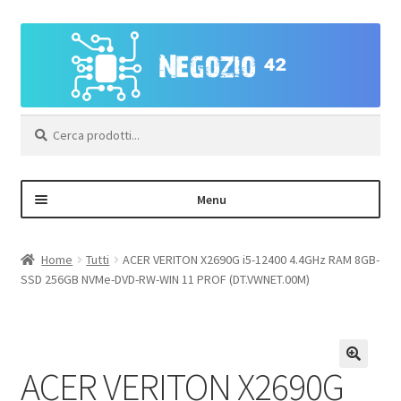
Vai
Vai
alla
al
navigazione
contenuto
Cerca:
Menu
Negozio
Home
Tutti
ACER VERITON X2690G i5-12400 4.4GHz RAM 8GB-
SSD 256GB NVMe-DVD-RW-WIN 11 PROF (DT.VWNET.00M)
Area Personale – Registrazione
Contatti
ACER VERITON X2690G