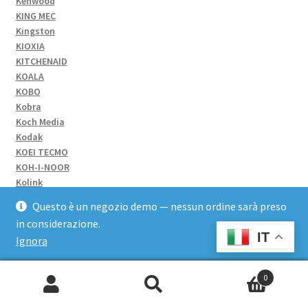
Kenwood
KING MEC
Kingston
KIOXIA
KITCHENAID
KOALA
KOBO
Kobra
Koch Media
Kodak
KOEI TECMO
KOH-I-NOOR
Kolink
KONAMI
Questo è un negozio demo — nessun ordine sarà preso
KONICA MINOLTA
in considerazione.
KONIX
IT
Ignora
KONNET
KOOPER
Krafton
0
KRAMER
Cerca:
KRUPS