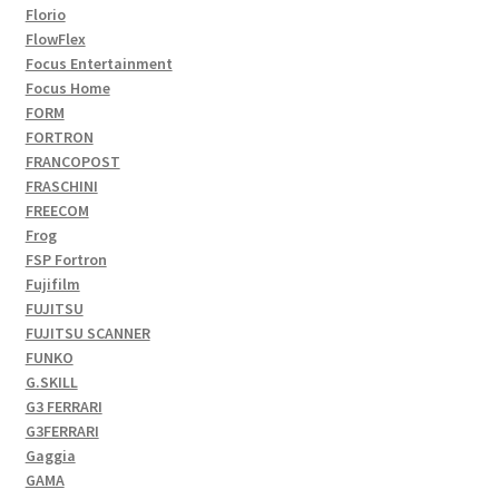
Florio
FlowFlex
Focus Entertainment
Focus Home
FORM
FORTRON
FRANCOPOST
FRASCHINI
FREECOM
Frog
FSP Fortron
Fujifilm
FUJITSU
FUJITSU SCANNER
FUNKO
G.SKILL
G3 FERRARI
G3FERRARI
Gaggia
GAMA