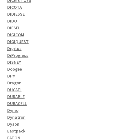
DICKIE TOYS
DICOTA
DIDIESSE
DIDO
DIESEL
DIGICOM
DIGIQUEST
Digitus
DiProgress
DISNEY
Doogee
DPM
Dragon
DUCATI
DURABLE
DURACELL
Dymo
Dynatron
Dyson
Eastpack
EATON