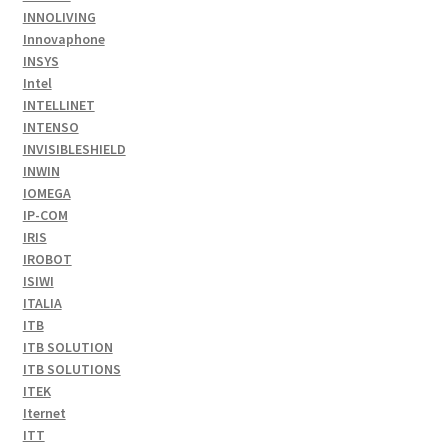
INNOLIVING
Innovaphone
INSYS
Intel
INTELLINET
INTENSO
INVISIBLESHIELD
INWIN
IOMEGA
IP-COM
IRIS
IROBOT
ISIWI
ITALIA
ITB
ITB SOLUTION
ITB SOLUTIONS
ITEK
Iternet
ITT