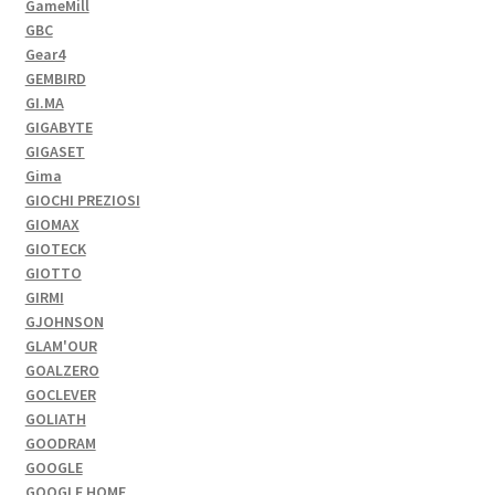
GameMill
GBC
Gear4
GEMBIRD
GI.MA
GIGABYTE
GIGASET
Gima
GIOCHI PREZIOSI
GIOMAX
GIOTECK
GIOTTO
GIRMI
GJOHNSON
GLAM'OUR
GOALZERO
GOCLEVER
GOLIATH
GOODRAM
GOOGLE
GOOGLE HOME