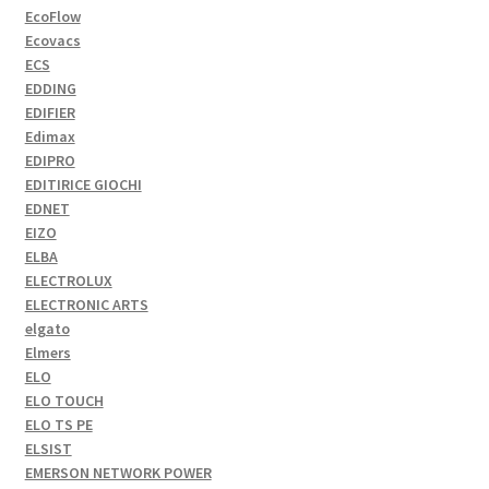
EcoFlow
Ecovacs
ECS
EDDING
EDIFIER
Edimax
EDIPRO
EDITIRICE GIOCHI
EDNET
EIZO
ELBA
ELECTROLUX
ELECTRONIC ARTS
elgato
Elmers
ELO
ELO TOUCH
ELO TS PE
ELSIST
EMERSON NETWORK POWER