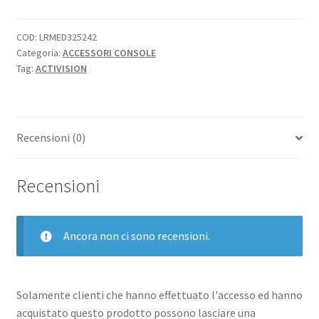
CABLE
GUY
COD:
LRMED325242
Categoria:
ACCESSORI CONSOLE
quantità
Tag:
ACTIVISION
Recensioni (0)
Recensioni
Ancora non ci sono recensioni.
Solamente clienti che hanno effettuato l'accesso ed hanno
acquistato questo prodotto possono lasciare una