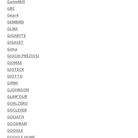
GameMill
GBC
Gear4
GEMBIRD
GI.MA
GIGABYTE
GIGASET
Gima
GIOCHI PREZIOSI
GIOMAX
GIOTECK
GIOTTO
GIRMI
GJOHNSON
GLAM'OUR
GOALZERO
GOCLEVER
GOLIATH
GOODRAM
GOOGLE
GOOGLE HOME