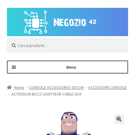
Vai
Vai
alla
al
navigazione
contenuto
Cerca:
Menu
Negozio
Home
CONSOLE ACCESSORI E GIOCHI
ACCESSORI CONSOLE
ACTIVISION BUZZ LIGHTYEAR CABLE GUY
Area Personale – Registrazione
Contatti