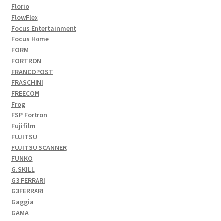
Florio
FlowFlex
Focus Entertainment
Focus Home
FORM
FORTRON
FRANCOPOST
FRASCHINI
FREECOM
Frog
FSP Fortron
Fujifilm
FUJITSU
FUJITSU SCANNER
FUNKO
G.SKILL
G3 FERRARI
G3FERRARI
Gaggia
GAMA