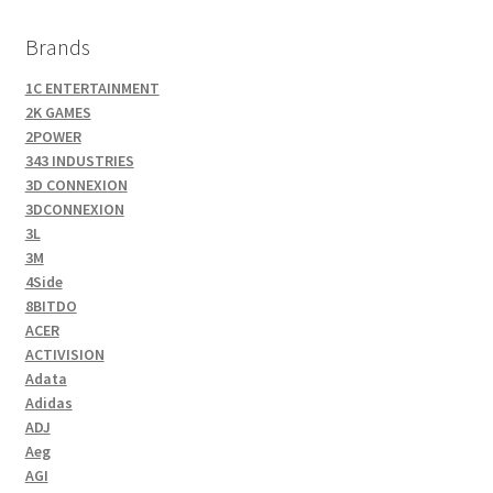
Brands
1C ENTERTAINMENT
2K GAMES
2POWER
343 INDUSTRIES
3D CONNEXION
3DCONNEXION
3L
3M
4Side
8BITDO
ACER
ACTIVISION
Adata
Adidas
ADJ
Aeg
AGI