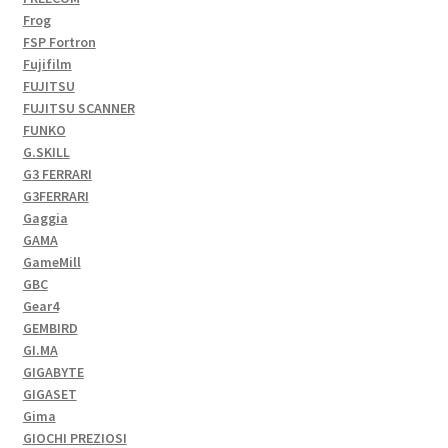
Frog
FSP Fortron
Fujifilm
FUJITSU
FUJITSU SCANNER
FUNKO
G.SKILL
G3 FERRARI
G3FERRARI
Gaggia
GAMA
GameMill
GBC
Gear4
GEMBIRD
GI.MA
GIGABYTE
GIGASET
Gima
GIOCHI PREZIOSI