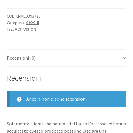
ONE
CALL
OF
COD:
LRMED393720
Categoria:
GIOCHI
DUTY:
Tag:
ACTIVISION
BLACK
OPS
COLD
WAR
Recensioni (0)
quantità
Recensioni
Ancora non ci sono recensioni.
Solamente clienti che hanno effettuato l'accesso ed hanno
acquistato questo prodotto possono lasciare una