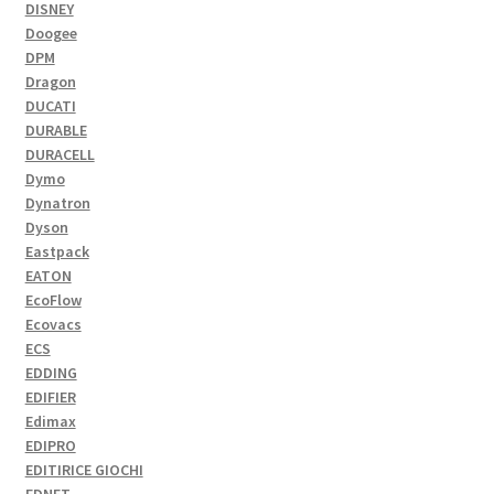
DISNEY
Doogee
DPM
Dragon
DUCATI
DURABLE
DURACELL
Dymo
Dynatron
Dyson
Eastpack
EATON
EcoFlow
Ecovacs
ECS
EDDING
EDIFIER
Edimax
EDIPRO
EDITIRICE GIOCHI