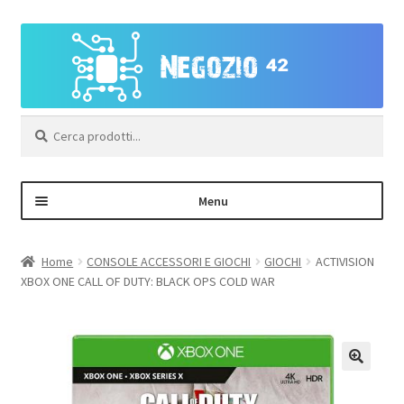
Vai
Vai
alla
al
navigazione
contenuto
Cerca:
Menu
Negozio
Home
CONSOLE ACCESSORI E GIOCHI
GIOCHI
ACTIVISION
XBOX ONE CALL OF DUTY: BLACK OPS COLD WAR
Area Personale – Registrazione
Contatti