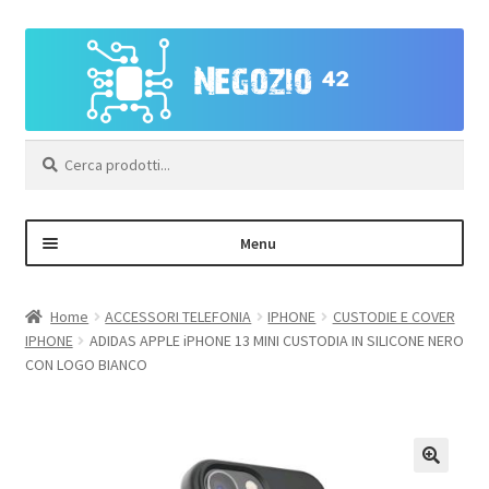
Vai
Vai
alla
al
navigazione
contenuto
Cerca:
Menu
Negozio
Home
ACCESSORI TELEFONIA
IPHONE
CUSTODIE E COVER
IPHONE
ADIDAS APPLE iPHONE 13 MINI CUSTODIA IN SILICONE NERO
Area Personale – Registrazione
CON LOGO BIANCO
Contatti