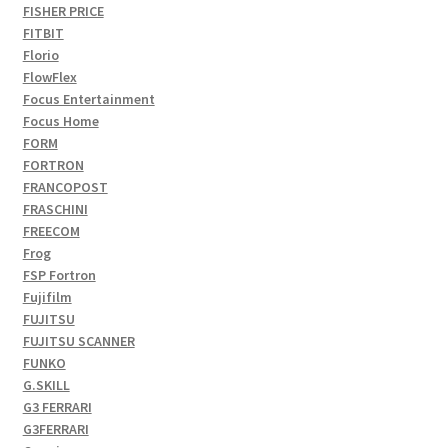
FISHER PRICE
FITBIT
Florio
FlowFlex
Focus Entertainment
Focus Home
FORM
FORTRON
FRANCOPOST
FRASCHINI
FREECOM
Frog
FSP Fortron
Fujifilm
FUJITSU
FUJITSU SCANNER
FUNKO
G.SKILL
G3 FERRARI
G3FERRARI