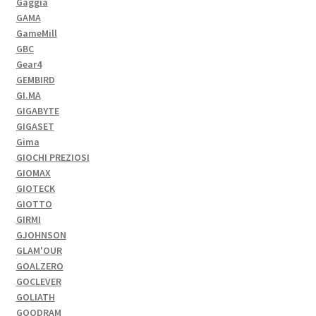
Gaggia
GAMA
GameMill
GBC
Gear4
GEMBIRD
GI.MA
GIGABYTE
GIGASET
Gima
GIOCHI PREZIOSI
GIOMAX
GIOTECK
GIOTTO
GIRMI
GJOHNSON
GLAM'OUR
GOALZERO
GOCLEVER
GOLIATH
GOODRAM