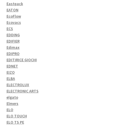
Eastpack
EATON
EcoFlow
Ecovacs
ECS
EDDING
EDIFIER
Edimax
EDIPRO
EDITIRICE GIOCHI
EDNET
EIZO
ELBA
ELECTROLUX
ELECTRONIC ARTS
elgato
Elmers
ELO
ELO TOUCH
ELO TS PE