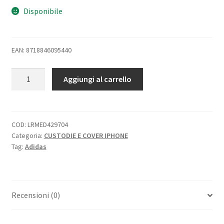
Disponibile
EAN: 8718846095440
ADIDAS
Aggiungi al carrello
APPLE
iPHONE
13
MINI
COD:
LRMED429704
Categoria:
CUSTODIE E COVER IPHONE
CUSTODIA
Tag:
Adidas
IN
SILICONE
NERO
CON
Recensioni (0)
LOGO
BIANCO
quantità