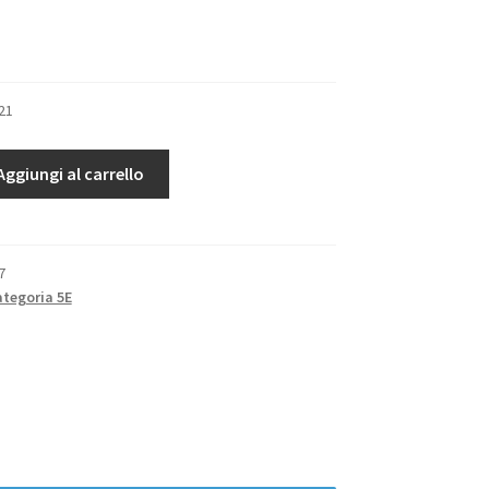
21
Aggiungi al carrello
7
ategoria 5E