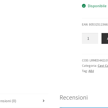
Disponibile
EAN: 80532512366
ADJ
CAVO
RETE
UTP
CAT.5E
COD:
LRMED44210
Categoria:
Cavi C
NON
Tag:
ADJ
SCHERMATO
10
MT
GRIGIO
Recensioni
quantità
nsioni (0)