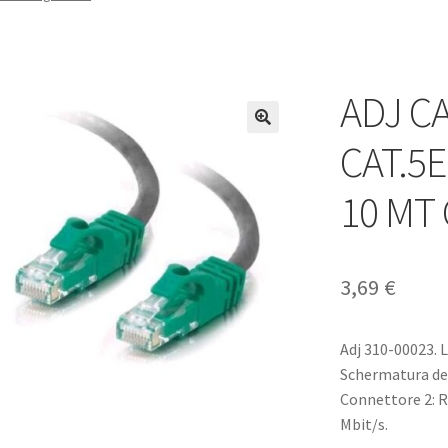
ADJ C
CAT.5
10 MT 
3,69
€
Adj 310-00023. 
Schermatura dei
Connettore 2: R
Mbit/s.