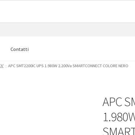
e
Contatti
A'
APC SMT2200IC UPS 1.980W 2.200Va SMARTCONNECT COLORE NERO
APC S
1.980W
SMAR