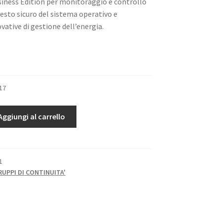
iness Edition per monitoraggio e controllo
resto sicuro del sistema operativo e
vative di gestione dell’energia.
17
Aggiungi al carrello
1
UPPI DI CONTINUITA'
T