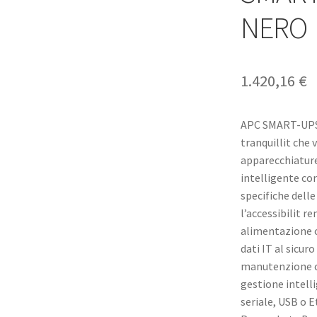
NERO
1.420,16
€
APC SMART-UPS
tranquillit che 
apparecchiature e
intelligente co
specifiche dell
l’accessibilit r
alimentazione c
dati IT al sicuro
manutenzione co
gestione intelli
seriale, USB o E