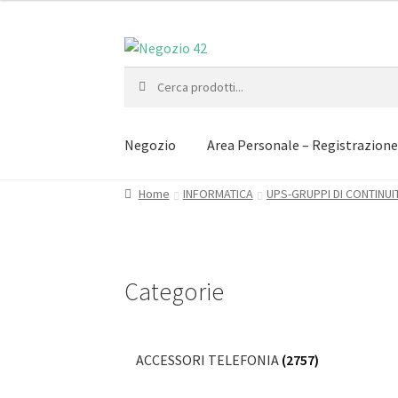
Vai
Vai
alla
al
Cerca:
navigazione
contenuto
Negozio
Area Personale – Registrazion
Home
INFORMATICA
UPS-GRUPPI DI CONTINUIT
Categorie
ACCESSORI TELEFONIA
(2757)