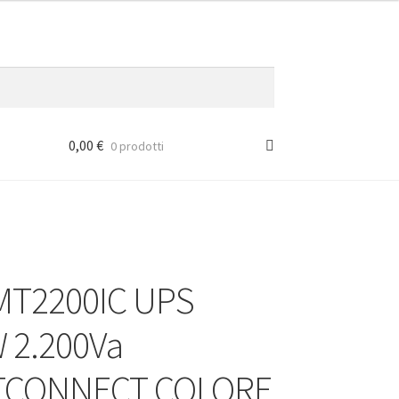
0,00
€
0 prodotti
MT2200IC UPS
 2.200Va
TCONNECT COLORE