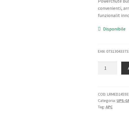
Powerchute Bus
convenienti, ar
funzionalit inno
Disponibile
EAN: 07313043373
APC
SMT2200IC
UPS
1.980W
2.200Va
COD:
LRMED24593
Categoria:
UPS-GR
SMARTCONNEC
Tag:
APC
COLORE
NERO
quantità