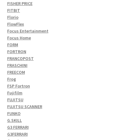
FISHER PRICE
FITBIT
Florio
FlowFlex
Focus Entertainment
Focus Home
FORM
FORTRON
FRANCOPOST
FRASCHINI
FREECOM
Frog
FSP Fortron
Fujifilm
FUJITSU
FUJITSU SCANNER
FUNKO
G.SKILL
G3 FERRARI
G3FERRARI