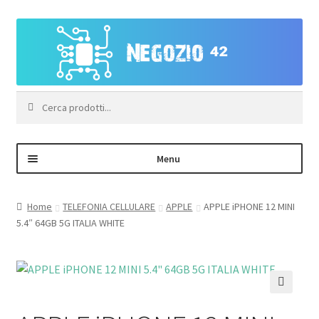
Vai
Vai
alla
al
navigazione
contenuto
Cerca:
Menu
Negozio
Home
TELEFONIA CELLULARE
APPLE
APPLE iPHONE 12 MINI
5.4″ 64GB 5G ITALIA WHITE
Area Personale – Registrazione
Contatti
🔍