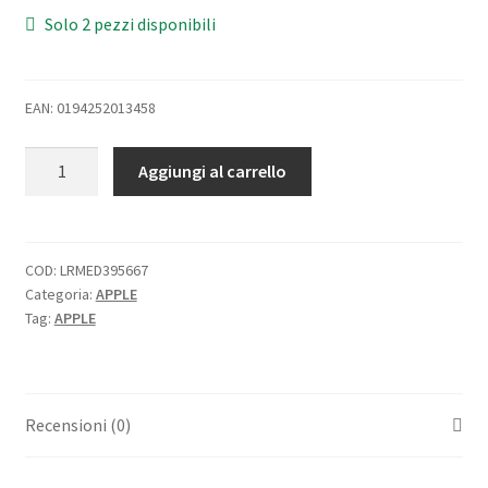
Solo 2 pezzi disponibili
EAN: 0194252013458
APPLE
Aggiungi al carrello
iPHONE
12
MINI
5.4"
COD:
LRMED395667
Categoria:
APPLE
64GB
Tag:
APPLE
5G
ITALIA
WHITE
quantità
Recensioni (0)