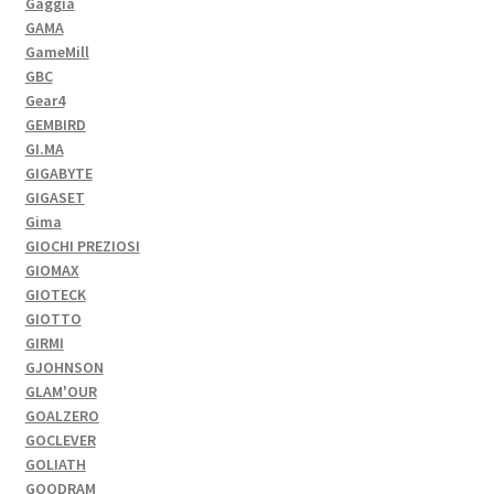
Gaggia
GAMA
GameMill
GBC
Gear4
GEMBIRD
GI.MA
GIGABYTE
GIGASET
Gima
GIOCHI PREZIOSI
GIOMAX
GIOTECK
GIOTTO
GIRMI
GJOHNSON
GLAM'OUR
GOALZERO
GOCLEVER
GOLIATH
GOODRAM