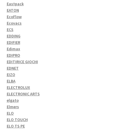
Eastpack
EATON
EcoFlow
Ecovacs
ECS
EDDING
EDIFIER
Edimax
EDIPRO
EDITIRICE GIOCHI
EDNET
EIZO
ELBA
ELECTROLUX
ELECTRONIC ARTS
elgato
Elmers
ELO
ELO TOUCH
ELO TS PE