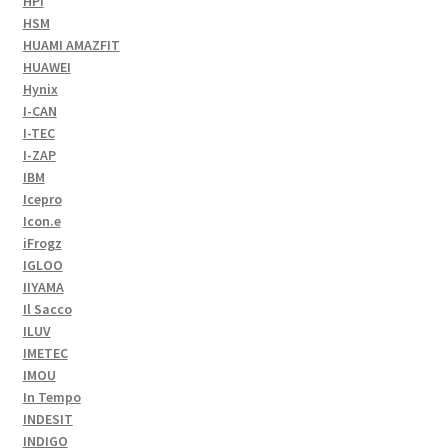
HPI
HSM
HUAMI AMAZFIT
HUAWEI
Hynix
I-CAN
I-TEC
I-ZAP
IBM
Icepro
Icon.e
iFrogz
IGLOO
IIYAMA
Il Sacco
ILUV
IMETEC
IMOU
In Tempo
INDESIT
INDIGO