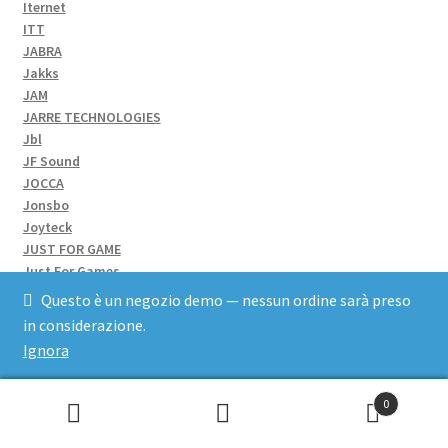
Iternet
ITT
JABRA
Jakks
JAM
JARRE TECHNOLOGIES
Jbl
JF Sound
JOCCA
Jonsbo
Joyteck
JUST FOR GAME
Just For Games
JVC
Questo è un negozio demo — nessun ordine sarà preso
Kaercher
in considerazione.
Kaltech
Ignora
Kalypso
Kangaro
Kartia
0
KASPERSKY
Cerca:
KASPERSKY LAB