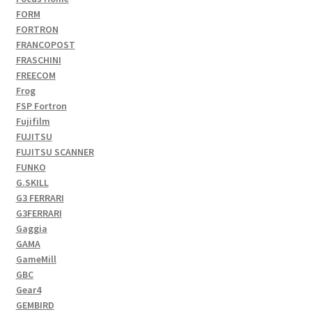
FORM
FORTRON
FRANCOPOST
FRASCHINI
FREECOM
Frog
FSP Fortron
Fujifilm
FUJITSU
FUJITSU SCANNER
FUNKO
G.SKILL
G3 FERRARI
G3FERRARI
Gaggia
GAMA
GameMill
GBC
Gear4
GEMBIRD