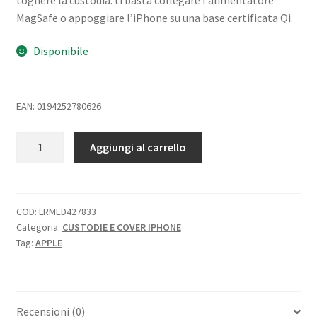
MagSafe o appoggiare l’iPhone su una base certificata Qi.
Disponibile
EAN: 0194252780626
APPLE
Aggiungi al carrello
iPHONE
13
MINI
CUSTODIA
COD:
LRMED427833
Categoria:
CUSTODIE E COVER IPHONE
MAGSAFE
Tag:
APPLE
IN
SILICONE
CON
FINITURA
Recensioni (0)
SOFT