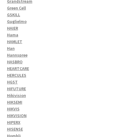
Grandstream
Green Cell
GSKILL
Guglielmo
HAIER
Hama
HAMLET
Han
Hannspree
HASBRO
HEARTCARE
HERCULES
HGST
HIFUTURE
Hikivision
HIKSEMI
HIKVIS
HIKVISION
HIPERX
HISENSE
Hombli