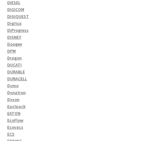
DIESEL
DIGICOM
DIGIQUEST
Digitus
DiProgress
DISNEY
Doogee
DPM
Dragon
DUCATI
DURABLE
DURACELL
Dymo
Dynatron
Dyson
Eastpack
EATON
EcoFlow
Ecovacs
ECS