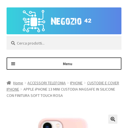
Vai
Vai
alla
al
navigazione
contenuto
Cerca:
Menu
Negozio
Home
ACCESSORI TELEFONIA
IPHONE
CUSTODIE E COVER
IPHONE
APPLE iPHONE 13 MINI CUSTODIA MAGSAFE IN SILICONE
Area Personale – Registrazione
CON FINITURA SOFT TOUCH ROSA
Contatti