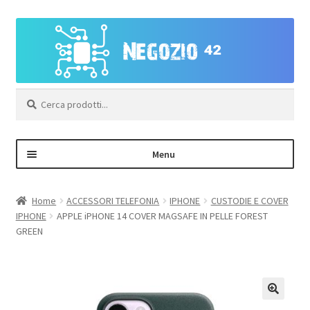
Vai
Vai
alla
al
navigazione
contenuto
Cerca:
Menu
Negozio
Home
ACCESSORI TELEFONIA
IPHONE
CUSTODIE E COVER
IPHONE
APPLE iPHONE 14 COVER MAGSAFE IN PELLE FOREST
Area Personale – Registrazione
GREEN
Contatti