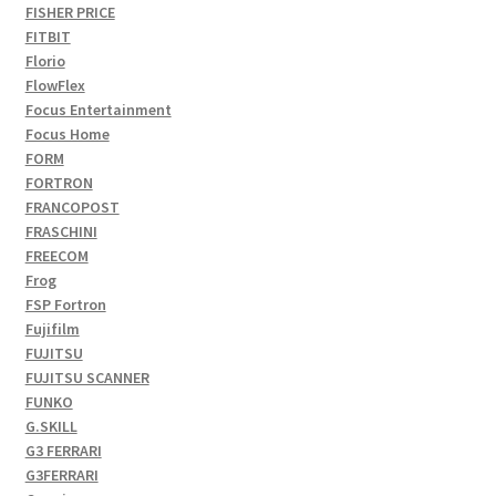
FISHER PRICE
FITBIT
Florio
FlowFlex
Focus Entertainment
Focus Home
FORM
FORTRON
FRANCOPOST
FRASCHINI
FREECOM
Frog
FSP Fortron
Fujifilm
FUJITSU
FUJITSU SCANNER
FUNKO
G.SKILL
G3 FERRARI
G3FERRARI