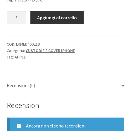
EAN: 0194253345275
APPLE
Aggiungi al carrello
iPHONE
14
COVER
MAGSAFE
COD:
LRMED460219
Categoria:
CUSTODIE E COVER IPHONE
IN
Tag:
APPLE
PELLE
FOREST
GREEN
quantità
Recensioni (0)
Recensioni
Ancora non ci sono recensioni.