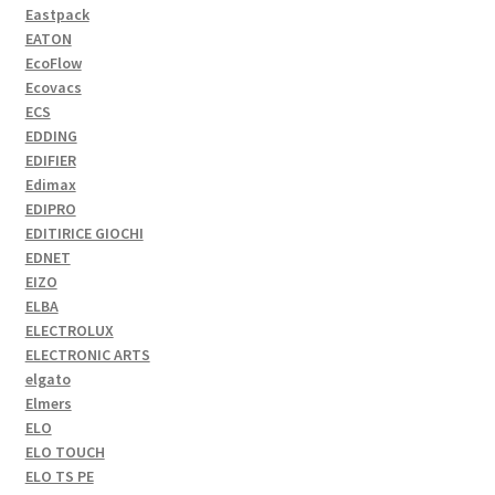
Eastpack
EATON
EcoFlow
Ecovacs
ECS
EDDING
EDIFIER
Edimax
EDIPRO
EDITIRICE GIOCHI
EDNET
EIZO
ELBA
ELECTROLUX
ELECTRONIC ARTS
elgato
Elmers
ELO
ELO TOUCH
ELO TS PE