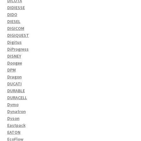
DICOTA
DIDIESSE
DIDO
DIESEL
DIGICOM
DIGIQUEST
Digitus
DiProgress
DISNEY
Doogee
DPM
Dragon
DUCATI
DURABLE
DURACELL
Dymo
Dynatron
Dyson
Eastpack
EATON
EcoFlow