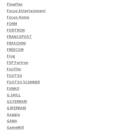
FlowFlex
Focus Entertainment
Focus Home
FORM
FORTRON
FRANCOPOST
FRASCHINI
FREECOM
Frog
FSP Fortron
Fujifilm
FUJITSU
FUJITSU SCANNER
FUNKO
G.SKILL
G3 FERRARI
G3FERRARI
Gaggia
GAMA
GameMill