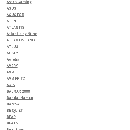
Astro Gaming
ASUS
ASUSTOR
ATEN
ATLANTIS
Atlantis by Nilox
ATLANTIS LAND
ATLUS
AUKEY
Aurelia
AVERY
AVM
AVM FRITZ!
AXIS
BALMAR 2000
Bandai Namco
Barrow
BE QUIET
BEAR
BEATS
Beautone