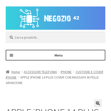
Vai
Vai
alla
al
navigazione
contenuto
Cerca:
Menu
Negozio
Home
ACCESSORI TELEFONIA
IPHONE
CUSTODIE E COVER
IPHONE
APPLE iPHONE 14 PLUS COVER CON MAGSAFE IN PELLE
Area Personale – Registrazione
ARANCIONE
Contatti