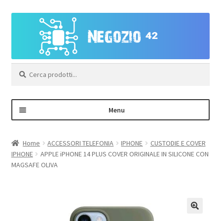
Vai
Vai
alla
al
navigazione
contenuto
Cerca:
Menu
Negozio
Home
ACCESSORI TELEFONIA
IPHONE
CUSTODIE E COVER
IPHONE
APPLE iPHONE 14 PLUS COVER ORIGINALE IN SILICONE CON
Area Personale – Registrazione
MAGSAFE OLIVA
Contatti