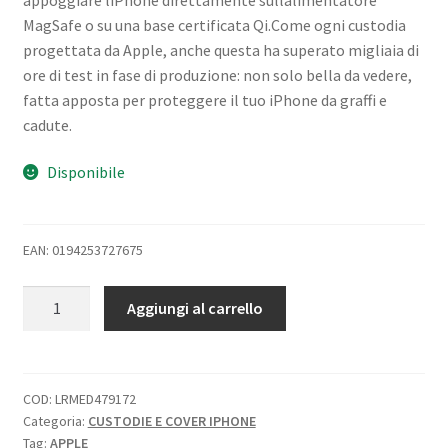
MagSafe o su una base certificata Qi.Come ogni custodia
progettata da Apple, anche questa ha superato migliaia di
ore di test in fase di produzione: non solo bella da vedere,
fatta apposta per proteggere il tuo iPhone da graffi e
cadute.
Disponibile
EAN: 0194253727675
APPLE
Aggiungi al carrello
iPHONE
14
PLUS
COVER
COD:
LRMED479172
Categoria:
CUSTODIE E COVER IPHONE
ORIGINALE
Tag:
APPLE
IN