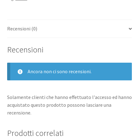
SILICONE
CON
MAGSAFE
Recensioni (0)
OLIVA
quantità
Recensioni
Ancora non ci sono recensioni.
Solamente clienti che hanno effettuato l'accesso ed hanno
acquistato questo prodotto possono lasciare una
recensione.
Prodotti correlati