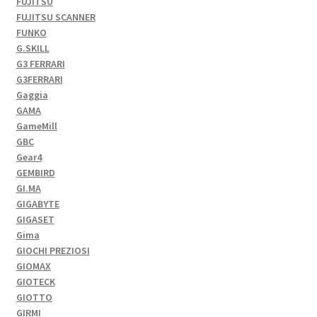
FUJITSU
FUJITSU SCANNER
FUNKO
G.SKILL
G3 FERRARI
G3FERRARI
Gaggia
GAMA
GameMill
GBC
Gear4
GEMBIRD
GI.MA
GIGABYTE
GIGASET
Gima
GIOCHI PREZIOSI
GIOMAX
GIOTECK
GIOTTO
GIRMI