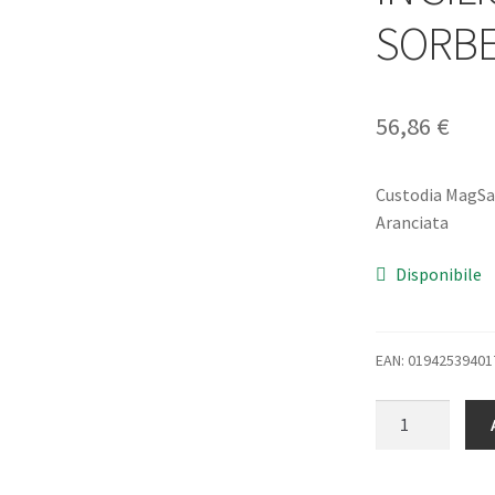
SORB
56,86
€
Custodia MagSaf
Aranciata
Disponibile
EAN: 01942539401
APPLE
iPHONE
15
PRO