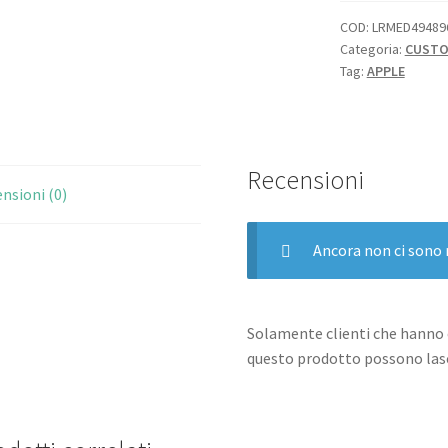
MAX
COD:
LRMED49489
Categoria:
CUSTO
CUSTODIA
Tag:
APPLE
MAGSAFE
IN
SILICONE
ORANGE
Recensioni
SORBET
nsioni (0)
quantità
Ancora non ci sono 
Solamente clienti che hanno 
questo prodotto possono lasc