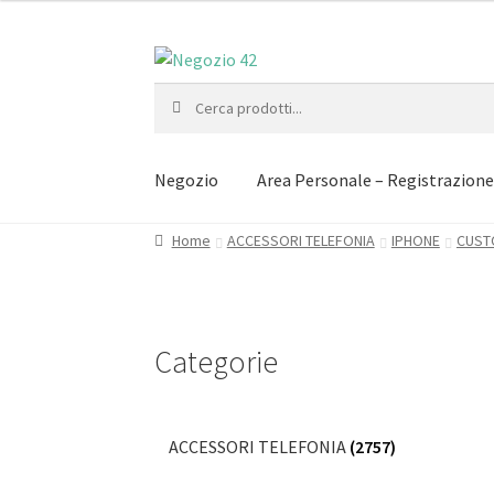
Vai
Vai
alla
al
Cerca:
navigazione
contenuto
Negozio
Area Personale – Registrazion
Home
ACCESSORI TELEFONIA
IPHONE
CUST
Categorie
ACCESSORI TELEFONIA
(2757)