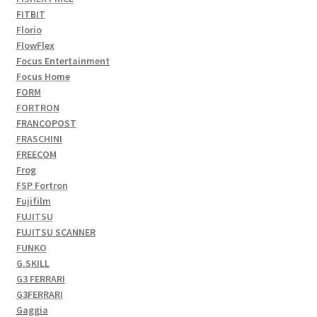
FITBIT
Florio
FlowFlex
Focus Entertainment
Focus Home
FORM
FORTRON
FRANCOPOST
FRASCHINI
FREECOM
Frog
FSP Fortron
Fujifilm
FUJITSU
FUJITSU SCANNER
FUNKO
G.SKILL
G3 FERRARI
G3FERRARI
Gaggia