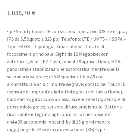
1.038,70
€
<p> Smartphone LTE con sistema operativo iOS 9 e display
IPS da 5,5&quot; a 326 ppi. Telefono: LTE / UMTS / HSDPA –
Tipo: 64 GB – Tipologia: Smartphone. Dotato di
fotocamera principale iSight da 12 Megapixel con
autofocus, dual-LED flash, modalit&agrave; timer, HDR,
panorama e stabilizzazione automatica mentre quella
secondaria &egrave; di 5 Megapixel. Chip A9 con
architettura a 64 bit. Inoltre &egrave; dotato del Touch ID
(sensore di impronte digitali integrato nel tasto Home),
barometro, giroscopio a 3 assi, accelerometro, sensore di
prossimit&agrave;, sensore di luce ambientale. Batteria
ricaricabile integrata agli ioni di litio che consente
un&#39;autonomia in stand-by di 16 giorni mentre
ragggiunge le 24 ore in conversazione (3G).</p>