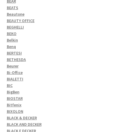
BEAR
BEATS
Beautone
BEAUTY OFFICE
BEGHELLI
BEKO
Belkin
Benq
BERTESI
BETHESDA
Beurer
Bi-Office
BIALETTI
BIC
BigBen
BIOSTAR
Bitfenix
BIXOLON
BLACK & DECKER
BLACK AND DECKER
BLACK E DECKER