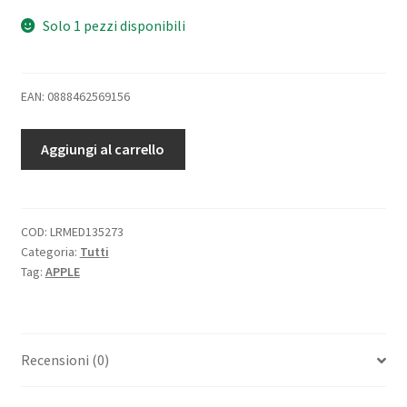
Solo 1 pezzi disponibili
EAN: 0888462569156
APPLE
Aggiungi al carrello
iPhone
6s
Plus
64GB
COD:
LRMED135273
Categoria:
Tutti
ITALIA
Tag:
APPLE
SILVER
quantità
Recensioni (0)