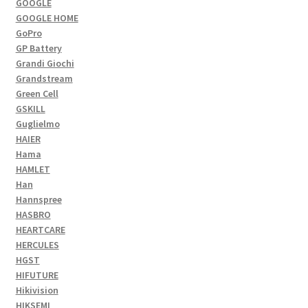
GOOGLE
GOOGLE HOME
GoPro
GP Battery
Grandi Giochi
Grandstream
Green Cell
GSKILL
Guglielmo
HAIER
Hama
HAMLET
Han
Hannspree
HASBRO
HEARTCARE
HERCULES
HGST
HIFUTURE
Hikivision
HIKSEMI