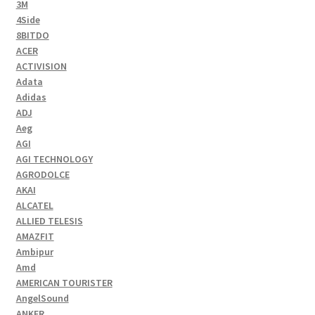
3M
4Side
8BITDO
ACER
ACTIVISION
Adata
Adidas
ADJ
Aeg
AGI
AGI TECHNOLOGY
AGRODOLCE
AKAI
ALCATEL
ALLIED TELESIS
AMAZFIT
Ambipur
Amd
AMERICAN TOURISTER
AngelSound
ANKER