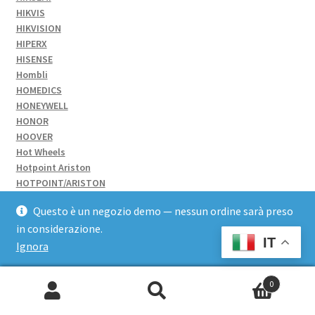
HIKVIS
HIKVISION
HIPERX
HISENSE
Hombli
HOMEDICS
HONEYWELL
HONOR
HOOVER
Hot Wheels
Hotpoint Ariston
HOTPOINT/ARISTON
HOWELL
Questo è un negozio demo — nessun ordine sarà preso
HP
in considerazione.
HP PROMO
IT
HP SUPPL TONER
Ignora
HPE
HPE ARUBA
0
HPE COMPUTE
Cerca:
HPI