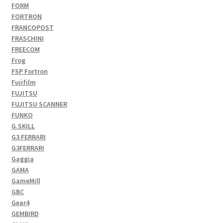
FORM
FORTRON
FRANCOPOST
FRASCHINI
FREECOM
Frog
FSP Fortron
Fujifilm
FUJITSU
FUJITSU SCANNER
FUNKO
G.SKILL
G3 FERRARI
G3FERRARI
Gaggia
GAMA
GameMill
GBC
Gear4
GEMBIRD