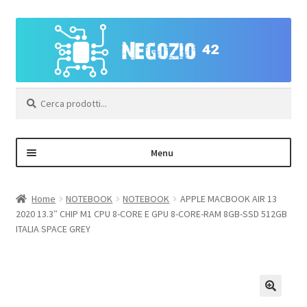
Vai
Vai
alla
al
navigazione
contenuto
Cerca:
Menu
Negozio
Home
NOTEBOOK
NOTEBOOK
APPLE MACBOOK AIR 13
2020 13.3″ CHIP M1 CPU 8-CORE E GPU 8-CORE-RAM 8GB-SSD 512GB
Area Personale – Registrazione
ITALIA SPACE GREY
Contatti