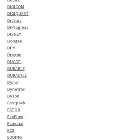
DIGICOM
DIGIQUEST
Digitus
DiProgress
DISNEY
Doogee
DPM
Dragon
DUCATI
DURABLE
DURACELL
Dymo
Dynatron
Dyson
Eastpack
EATON
EcoFlow
Ecovacs
ECS
EDDING