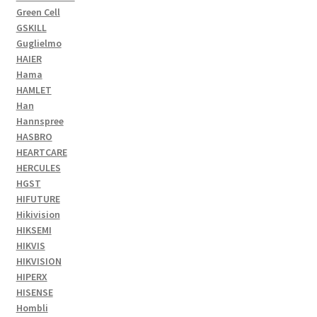
Green Cell
GSKILL
Guglielmo
HAIER
Hama
HAMLET
Han
Hannspree
HASBRO
HEARTCARE
HERCULES
HGST
HIFUTURE
Hikivision
HIKSEMI
HIKVIS
HIKVISION
HIPERX
HISENSE
Hombli