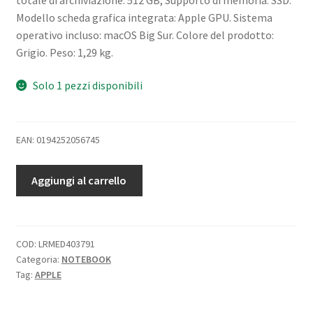
Modello scheda grafica integrata: Apple GPU. Sistema
operativo incluso: macOS Big Sur. Colore del prodotto:
Grigio. Peso: 1,29 kg.
Solo 1 pezzi disponibili
EAN: 0194252056745
APPLE
Aggiungi al carrello
MACBOOK
AIR
13
2020
COD:
LRMED403791
Categoria:
NOTEBOOK
13.3"
Tag:
APPLE
CHIP
M1
CPU