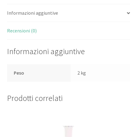
8-
Informazioni aggiuntive
CORE
E
GPU
Recensioni (0)
8-
CORE-
Informazioni aggiuntive
RAM
8GB-
SSD
Peso
2 kg
512GB
ITALIA
SPACE
Prodotti correlati
GREY
quantità