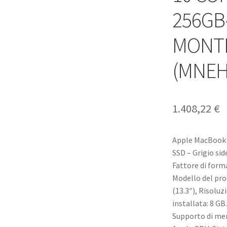
256GB
MONTE
(MNEH
1.408,22
€
Apple MacBook 
SSD – Grigio sid
Fattore di form
Modello del pro
(13.3″), Risoluz
installata: 8 GB
Supporto di mem