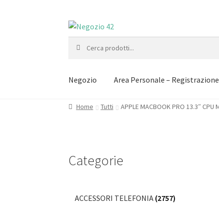
Vai
Vai
alla
al
Cerca:
navigazione
contenuto
Negozio
Area Personale – Registrazion
Home
Tutti
APPLE MACBOOK PRO 13.3″ CPU M
Categorie
ACCESSORI TELEFONIA
(2757)