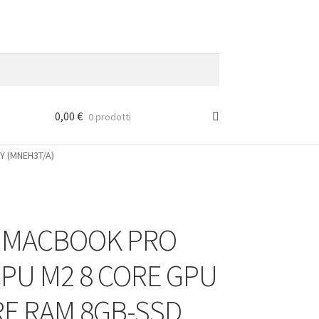
0,00
€
0 prodotti
 (MNEH3T/A)
 MACBOOK PRO
CPU M2 8 CORE GPU
RE RAM 8GB-SSD