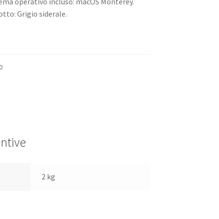
ema operativo incluso: macOS Monterey.
tto: Grigio siderale.
0
ntive
2 kg