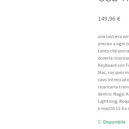
149,96
€
una tastiera wi
preciso a ogni t
tanto che potra
doverla ricarica
Keyboard con T
Mac, cos puoi me
cavo intrecciat
ricaricarla tra
dentro: Magic K
Lightning. Requ
e macOS 11.4 o 
Disponibile