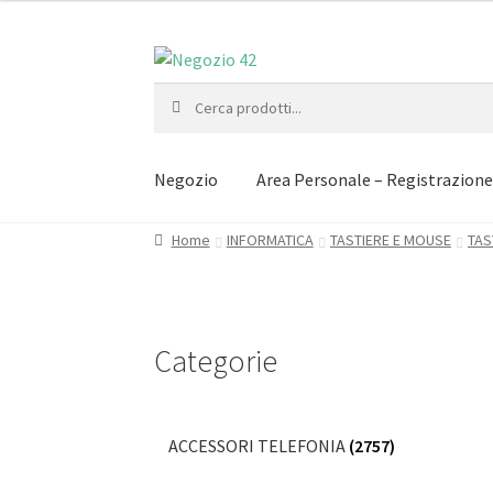
Vai
Vai
alla
al
Cerca:
navigazione
contenuto
Negozio
Area Personale – Registrazion
Home
INFORMATICA
TASTIERE E MOUSE
TAS
Categorie
ACCESSORI TELEFONIA
(2757)