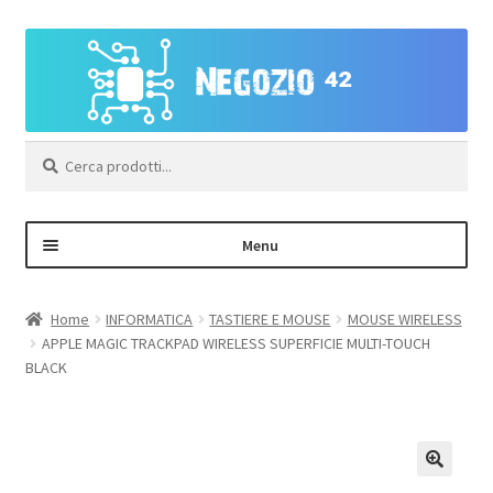
Vai
Vai
alla
al
navigazione
contenuto
Cerca:
Menu
Negozio
Home
INFORMATICA
TASTIERE E MOUSE
MOUSE WIRELESS
APPLE MAGIC TRACKPAD WIRELESS SUPERFICIE MULTI-TOUCH
Area Personale – Registrazione
BLACK
Contatti