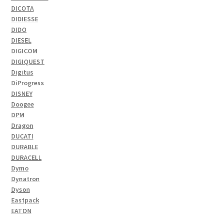
DICOTA
DIDIESSE
DIDO
DIESEL
DIGICOM
DIGIQUEST
Digitus
DiProgress
DISNEY
Doogee
DPM
Dragon
DUCATI
DURABLE
DURACELL
Dymo
Dynatron
Dyson
Eastpack
EATON