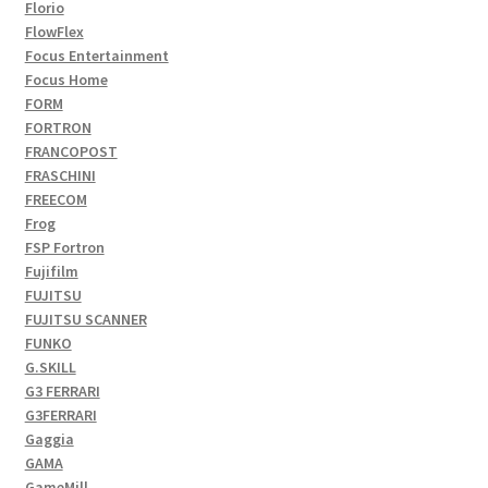
Florio
FlowFlex
Focus Entertainment
Focus Home
FORM
FORTRON
FRANCOPOST
FRASCHINI
FREECOM
Frog
FSP Fortron
Fujifilm
FUJITSU
FUJITSU SCANNER
FUNKO
G.SKILL
G3 FERRARI
G3FERRARI
Gaggia
GAMA
GameMill