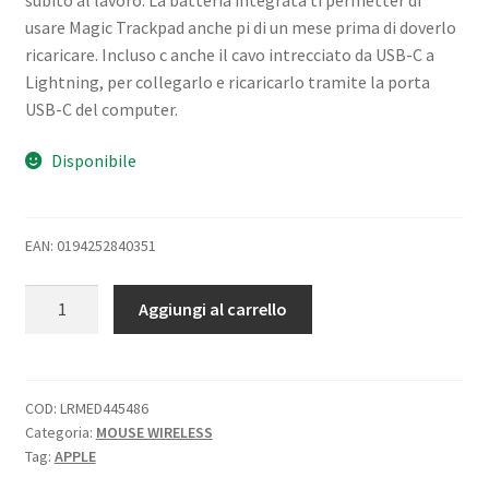
usare Magic Trackpad anche pi di un mese prima di doverlo
ricaricare. Incluso c anche il cavo intrecciato da USB-C a
Lightning, per collegarlo e ricaricarlo tramite la porta
USB-C del computer.
Disponibile
EAN: 0194252840351
APPLE
Aggiungi al carrello
MAGIC
TRACKPAD
WIRELESS
SUPERFICIE
COD:
LRMED445486
Categoria:
MOUSE WIRELESS
MULTI-
Tag:
APPLE
TOUCH
BLACK