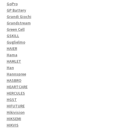
GoPro
GP Battery
Grandi Giochi
Grandstream
Green Cell
GSKILL
Guglielmo
HAIER
Hama
HAMLET
Han
Hannspree
HASBRO
HEARTCARE
HERCULES
HGST
HIFUTURE
Hikivision
HIKSEMI
HIKVIS