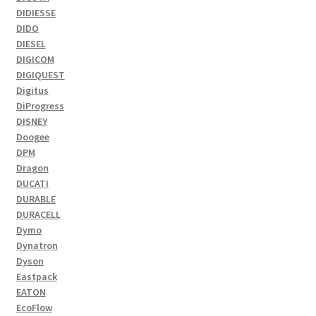
DIDIESSE
DIDO
DIESEL
DIGICOM
DIGIQUEST
Digitus
DiProgress
DISNEY
Doogee
DPM
Dragon
DUCATI
DURABLE
DURACELL
Dymo
Dynatron
Dyson
Eastpack
EATON
EcoFlow