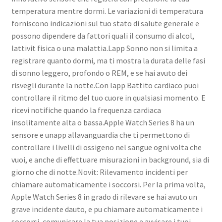
temperatura mentre dormi. Le variazioni di temperatura
forniscono indicazioni sul tuo stato di salute generale e
possono dipendere da fattori quali il consumo di alcol,
lattivit fisica o una malattia.Lapp Sonno non si limita a
registrare quanto dormi, ma ti mostra la durata delle fasi
di sonno leggero, profondo o REM, e se hai avuto dei
risvegli durante la notte.Con lapp Battito cardiaco puoi
controllare il ritmo del tuo cuore in qualsiasi momento. E
ricevi notifiche quando la frequenza cardiaca
insolitamente alta o bassa.Apple Watch Series 8 ha un
sensore e unapp allavanguardia che ti permettono di
controllare i livelli di ossigeno nel sangue ogni volta che
vuoi, e anche di effettuare misurazioni in background, sia di
giorno che di notte.Novit: Rilevamento incidenti per
chiamare automaticamente i soccorsi. Per la prima volta,
Apple Watch Series 8 in grado di rilevare se hai avuto un
grave incidente dauto, e pu chiamare automaticamente i
soccorsi, comunicare la tua posizione e avvisare i tuoi