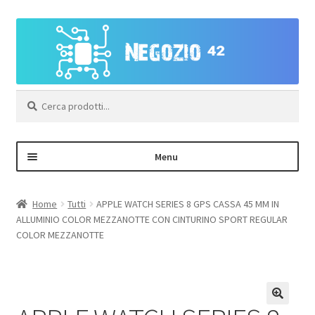
Vai
Vai
alla
al
navigazione
contenuto
Cerca:
Menu
Negozio
Home
Tutti
APPLE WATCH SERIES 8 GPS CASSA 45 MM IN
ALLUMINIO COLOR MEZZANOTTE CON CINTURINO SPORT REGULAR
Area Personale – Registrazione
COLOR MEZZANOTTE
Contatti