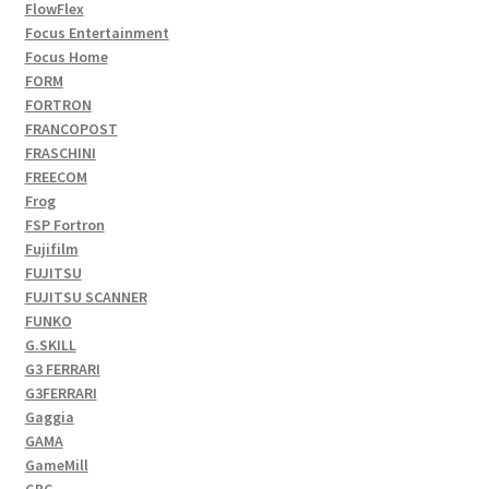
FlowFlex
Focus Entertainment
Focus Home
FORM
FORTRON
FRANCOPOST
FRASCHINI
FREECOM
Frog
FSP Fortron
Fujifilm
FUJITSU
FUJITSU SCANNER
FUNKO
G.SKILL
G3 FERRARI
G3FERRARI
Gaggia
GAMA
GameMill
GBC