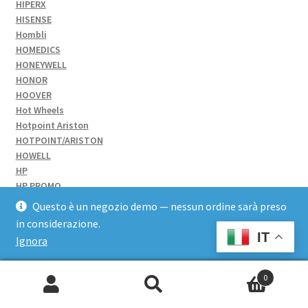
HIPERX
HISENSE
Hombli
HOMEDICS
HONEYWELL
HONOR
HOOVER
Hot Wheels
Hotpoint Ariston
HOTPOINT/ARISTON
HOWELL
HP
HP PROMO
HP SUPPL TONER
Questo è un negozio demo — nessun ordine sarà preso
HPE
in considerazione.
HPE ARUBA
IT
Ignora
HPE COMPUTE
HPI
HSM
0
HUAMI AMAZFIT
Cerca:
HUAWEI