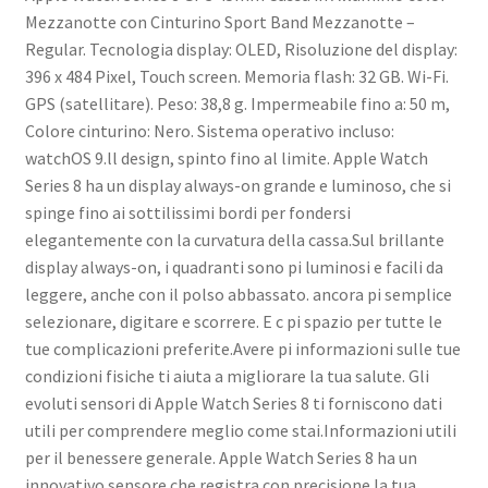
Mezzanotte con Cinturino Sport Band Mezzanotte –
Regular. Tecnologia display: OLED, Risoluzione del display:
396 x 484 Pixel, Touch screen. Memoria flash: 32 GB. Wi-Fi.
GPS (satellitare). Peso: 38,8 g. Impermeabile fino a: 50 m,
Colore cinturino: Nero. Sistema operativo incluso:
watchOS 9.ll design, spinto fino al limite. Apple Watch
Series 8 ha un display always-on grande e luminoso, che si
spinge fino ai sottilissimi bordi per fondersi
elegantemente con la curvatura della cassa.Sul brillante
display always-on, i quadranti sono pi luminosi e facili da
leggere, anche con il polso abbassato. ancora pi semplice
selezionare, digitare e scorrere. E c pi spazio per tutte le
tue complicazioni preferite.Avere pi informazioni sulle tue
condizioni fisiche ti aiuta a migliorare la tua salute. Gli
evoluti sensori di Apple Watch Series 8 ti forniscono dati
utili per comprendere meglio come stai.Informazioni utili
per il benessere generale. Apple Watch Series 8 ha un
innovativo sensore che registra con precisione la tua