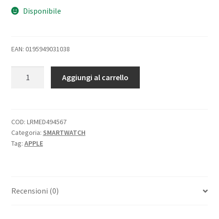
Disponibile
EAN: 0195949031038
APPLE
Aggiungi al carrello
WATCH
SERIES
9
GPS
COD:
LRMED494567
Categoria:
SMARTWATCH
45mm
Tag:
APPLE
ALUMINIUM
CASE
STARLIGHT
CON
Recensioni (0)
CINTURINO
SPORT
LOOP