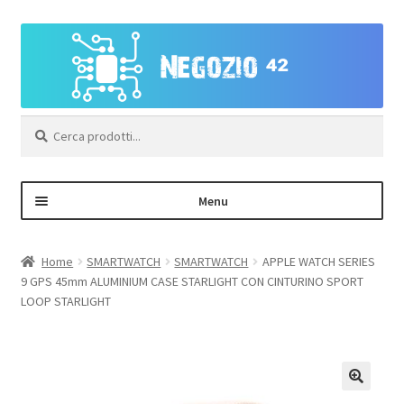
Vai
Vai
alla
al
navigazione
contenuto
Cerca:
Menu
Negozio
Home
SMARTWATCH
SMARTWATCH
APPLE WATCH SERIES
9 GPS 45mm ALUMINIUM CASE STARLIGHT CON CINTURINO SPORT
Area Personale – Registrazione
LOOP STARLIGHT
Contatti