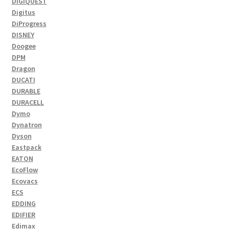
DIGIQUEST
Digitus
DiProgress
DISNEY
Doogee
DPM
Dragon
DUCATI
DURABLE
DURACELL
Dymo
Dynatron
Dyson
Eastpack
EATON
EcoFlow
Ecovacs
ECS
EDDING
EDIFIER
Edimax