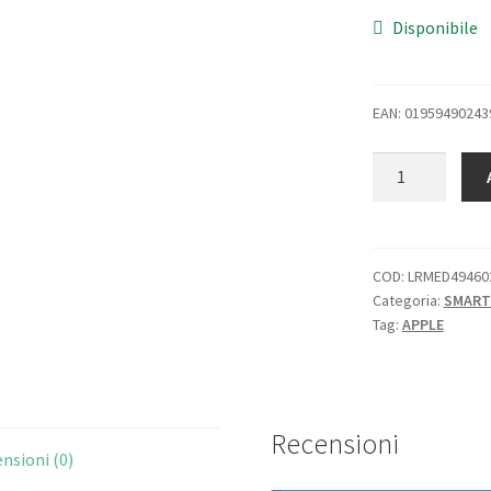
Disponibile
EAN: 01959490243
APPLE
WATCH
SERIES
9
GPS
COD:
LRMED49460
Categoria:
SMAR
+
Tag:
APPLE
CELLULAR
45mm
ALUMINIUM
CASE
Recensioni
MEZZANOTTE
nsioni (0)
CON