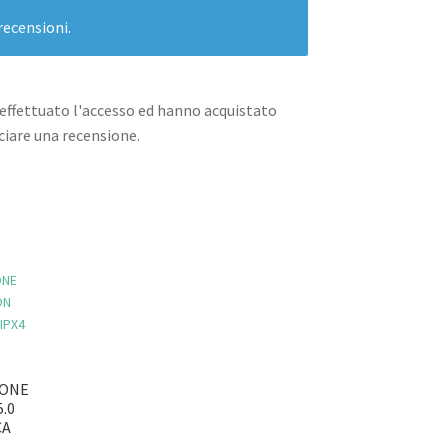
recensioni.
effettuato l'accesso ed hanno acquistato
iare una recensione.
IONE
.0
CA