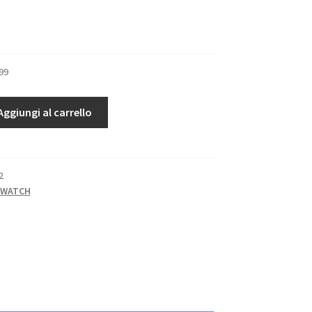
99
Aggiungi al carrello
2
TWATCH