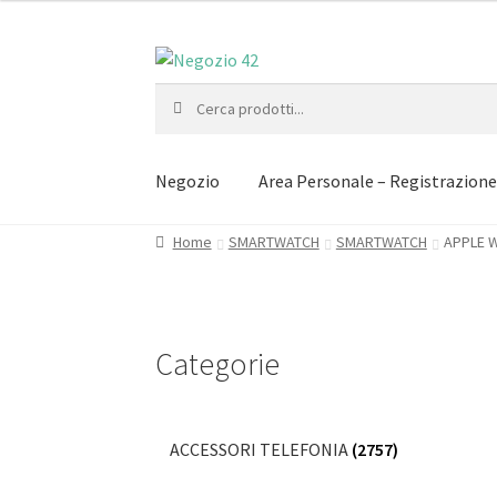
Vai
Vai
alla
al
Cerca:
navigazione
contenuto
Negozio
Area Personale – Registrazion
Home
SMARTWATCH
SMARTWATCH
APPLE 
Categorie
ACCESSORI TELEFONIA
(2757)