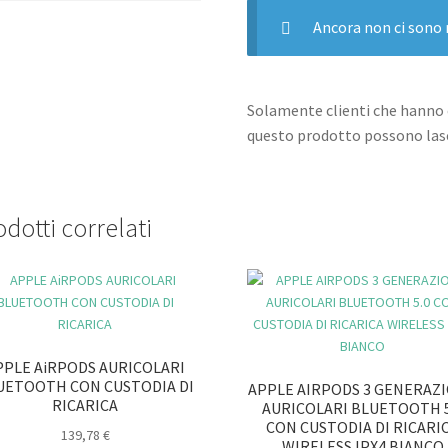
CINTURINO
SPORT
Ancora non ci sono 
BAND
MEZZANOTTE
M/L
Solamente clienti che hanno 
quantità
questo prodotto possono lasc
dotti correlati
PPLE AiRPODS AURICOLARI
UETOOTH CON CUSTODIA DI
APPLE AIRPODS 3 GENERAZ
RICARICA
AURICOLARI BLUETOOTH 5
CON CUSTODIA DI RICARI
139,78
€
WIRELESS IPX4 BIANCO