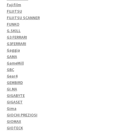
Fujifilm
FUJITSU
FUJITSU SCANNER
FUNKO
G.SKILL
G3 FERRARI
G3FERRARI
Gaggia
GAMA
GameMill
GBC
Gear4
GEMBIRD
GI.MA
GIGABYTE
GIGASET
Gima
GIOCHI PREZIOSI
GIOMAX
GIOTECK