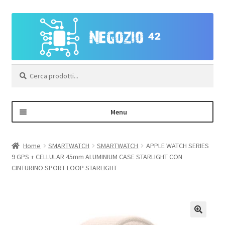
Vai
Vai
alla
al
navigazione
contenuto
Cerca:
Menu
Negozio
Home
SMARTWATCH
SMARTWATCH
APPLE WATCH SERIES
9 GPS + CELLULAR 45mm ALUMINIUM CASE STARLIGHT CON
Area Personale – Registrazione
CINTURINO SPORT LOOP STARLIGHT
Contatti