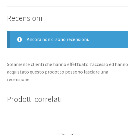
CON
CINTURINO
Recensioni
SPORT
LOOP
STARLIGHT
Ancora non ci sono recensioni.
quantità
Solamente clienti che hanno effettuato l'accesso ed hanno
acquistato questo prodotto possono lasciare una
recensione.
Prodotti correlati