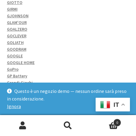
GIOTTO
GIRMI
GJOHNSON
GLAM'OUR
GOALZERO
GOCLEVER
GOLIATH
GOODRAM
GOOGLE
GOOGLE HOME
GoPro
GP Battery
Grandi Giochi
Grandstream
Questo è un negozio demo — nessun ordine sarà preso
Green Cell
in considerazione.
GSKILL
IT
Ignora
Guglielmo
HAIER
Hama
0
HAMLET
Cerca:
Han