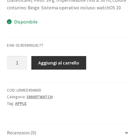
cinturino: Beige. Sistema operativo incluso: watchOS 10
Disponibile
EAN: 0195949024177
APPLE
Aggiungi al carrello
WATCH
SERIES
9
GPS
COD:
LRMED494600
Categoria:
SMARTWATCH
+
Tag:
APPLE
CELLULAR
45mm
ALUMINIUM
CASE
Recensioni (0)
STARLIGHT