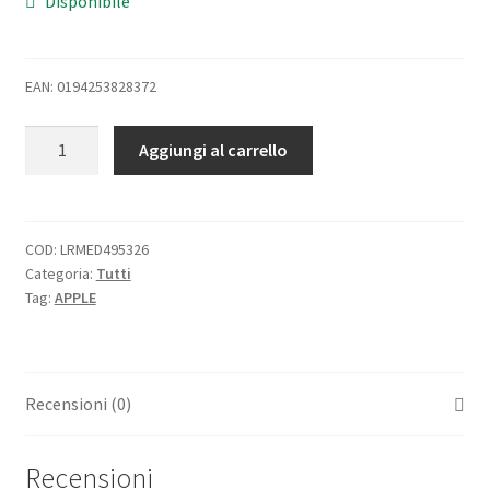
Disponibile
EAN: 0194253828372
APPLE
Aggiungi al carrello
WATCH
ULTRA
2
GPS
COD:
LRMED495326
Categoria:
Tutti
+
Tag:
APPLE
CELLULAR
49mm
CASSA
IN
Recensioni (0)
TITANIO
CON
CINTURINO
Recensioni