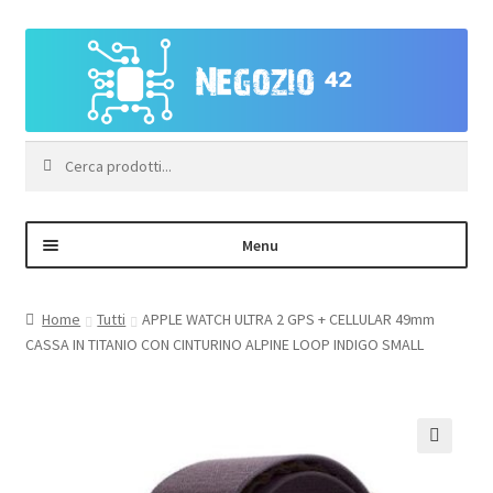
Vai
Vai
alla
al
navigazione
contenuto
Cerca:
Menu
Negozio
Home
Tutti
APPLE WATCH ULTRA 2 GPS + CELLULAR 49mm
CASSA IN TITANIO CON CINTURINO ALPINE LOOP INDIGO SMALL
Area Personale – Registrazione
Contatti
🔍