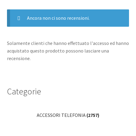
ALPINE
LOOP
INDIGO
Ancora non ci sono recensioni.
SMALL
quantità
Solamente clienti che hanno effettuato l'accesso ed hanno
acquistato questo prodotto possono lasciare una
recensione.
Categorie
ACCESSORI TELEFONIA
(2757)