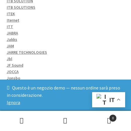
ITB SOLUTION
ITB SOLUTIONS
ITEK
Iternet
ITT
JABRA
Jakks
JAM
JARRE TECHNOLOGIES
Jbl
JF Sound
JOCCA
Jonsbo
Joyteck
Questo è un negozio demo — nessun ordine sarà preso
JUST FOR GAME
in considerazione.
Just For Games
IT
Ignora
JVC
Kaercher
Kaltech
0
Kalypso
Cerca:
Kangaro