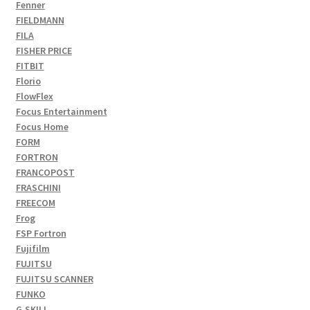
Fenner
FIELDMANN
FILA
FISHER PRICE
FITBIT
Florio
FlowFlex
Focus Entertainment
Focus Home
FORM
FORTRON
FRANCOPOST
FRASCHINI
FREECOM
Frog
FSP Fortron
Fujifilm
FUJITSU
FUJITSU SCANNER
FUNKO
G.SKILL