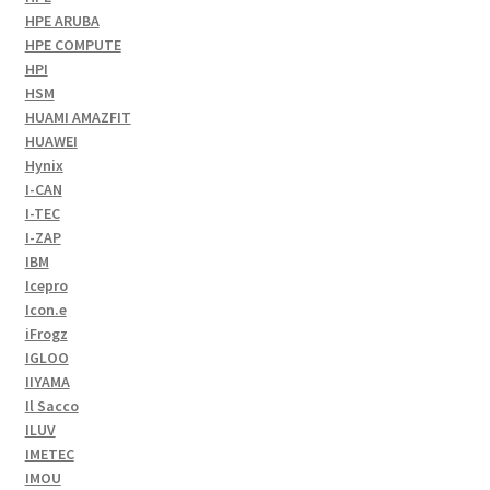
HPE ARUBA
HPE COMPUTE
HPI
HSM
HUAMI AMAZFIT
HUAWEI
Hynix
I-CAN
I-TEC
I-ZAP
IBM
Icepro
Icon.e
iFrogz
IGLOO
IIYAMA
Il Sacco
ILUV
IMETEC
IMOU