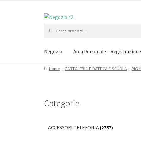
Vai
Vai
alla
al
Cerca:
navigazione
contenuto
Negozio
Area Personale – Registrazion
Home
CARTOLERIA-DIDATTICA E SCUOLA
RIGH
Categorie
ACCESSORI TELEFONIA
(2757)