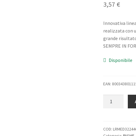
3,57
€
Innovativa linea
realizzata con 
grande risulta
SEMPRE IN FO
Disponibile
EAN: 80034380111
ARDA
ELASTIKA
RIGA
50
CM
COD:
LRMED32244
Categoria:
RIGHE
1