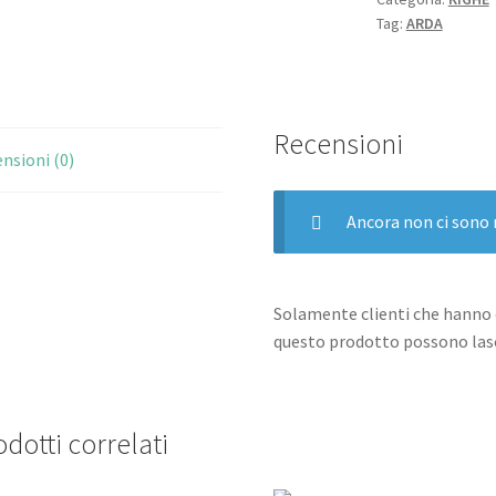
Tag:
ARDA
Pz.
quantità
Recensioni
nsioni (0)
Ancora non ci sono 
Solamente clienti che hanno 
questo prodotto possono lasc
dotti correlati