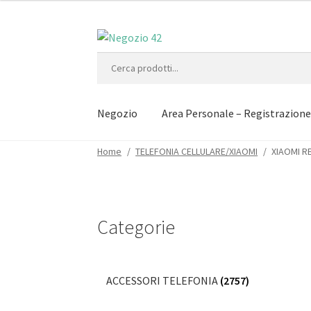
Vai
Vai
alla
al
Cerca:
navigazione
contenuto
Negozio
Area Personale – Registrazion
Home
/
TELEFONIA CELLULARE/XIAOMI
/
XIAOMI R
Categorie
ACCESSORI TELEFONIA
(2757)