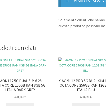
ITALIA
Ancora non ci sono 
MIDNIGHT
BLACK
quantità
Solamente clienti che hanno 
questo prodotto possono lasc
dotti correlati
IAOMI 12 5G DUAL SIM 6.28″
XIAOMI 12 PRO 5G DUAL SIM 6
TA CORE 256GB RAM 8GB 5G
OCTA CORE 256GB RAM 12G
ITALIA DARK GREY
ITALIA BLU
531,83
€
688,93
€