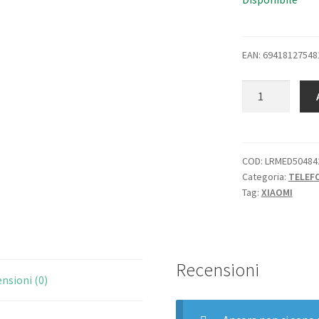
EAN: 69418127548
XIAOMI
REDMi
13C
DUAL
SIM
COD:
LRMED50484
Categoria:
TELEF
6.74"
Tag:
XIAOMI
OCTA
CORE
128GB
RAM
Recensioni
4GB
nsioni (0)
4G
LTE