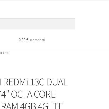
0,00
€
0 prodotti
 BLACK
I REDMi 13C DUAL
74″ OCTA CORE
 RAM 4GB 4G LTE