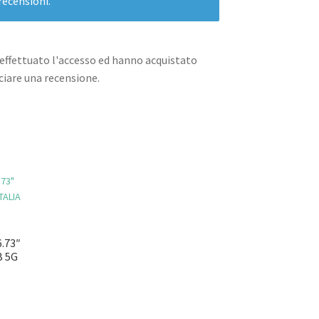
recensioni.
effettuato l'accesso ed hanno acquistato
iare una recensione.
.73″
B 5G