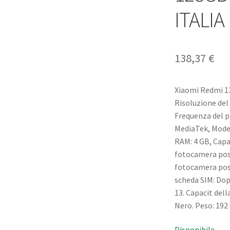
ITALI
138,37
€
Xiaomi Redmi 13
Risoluzione del 
Frequenza del p
MediaTek, Model
RAM: 4 GB, Capa
fotocamera post
fotocamera post
scheda SIM: Dop
13. Capacit dell
Nero. Peso: 192
Disponibile