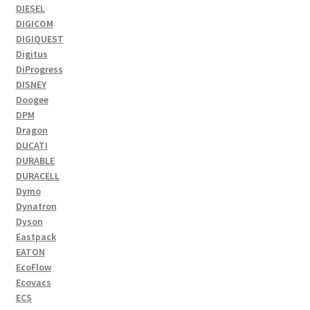
DIESEL
DIGICOM
DIGIQUEST
Digitus
DiProgress
DISNEY
Doogee
DPM
Dragon
DUCATI
DURABLE
DURACELL
Dymo
Dynatron
Dyson
Eastpack
EATON
EcoFlow
Ecovacs
ECS