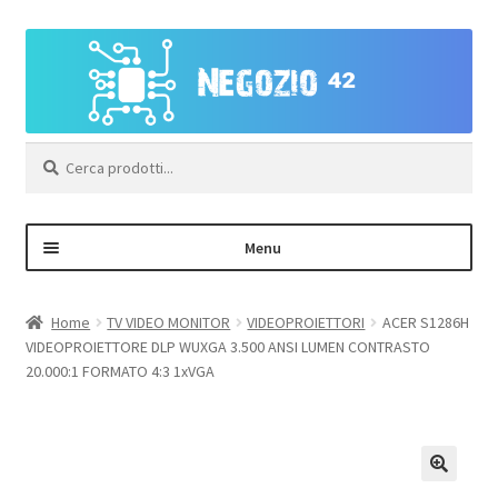
Vai
Vai
alla
al
navigazione
contenuto
Cerca:
Menu
Negozio
Home
TV VIDEO MONITOR
VIDEOPROIETTORI
ACER S1286H
VIDEOPROIETTORE DLP WUXGA 3.500 ANSI LUMEN CONTRASTO
Area Personale – Registrazione
20.000:1 FORMATO 4:3 1xVGA
Contatti