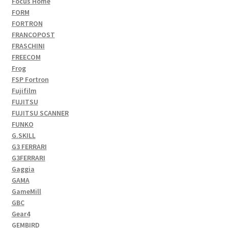
Focus Home
FORM
FORTRON
FRANCOPOST
FRASCHINI
FREECOM
Frog
FSP Fortron
Fujifilm
FUJITSU
FUJITSU SCANNER
FUNKO
G.SKILL
G3 FERRARI
G3FERRARI
Gaggia
GAMA
GameMill
GBC
Gear4
GEMBIRD