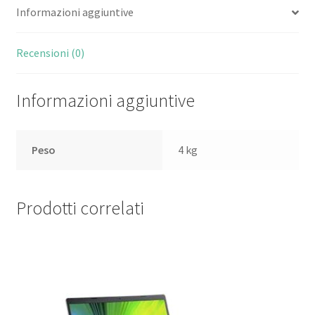
Informazioni aggiuntive
FORMATO
4:3
1xVGA
Recensioni (0)
quantità
Informazioni aggiuntive
Peso
4 kg
Prodotti correlati