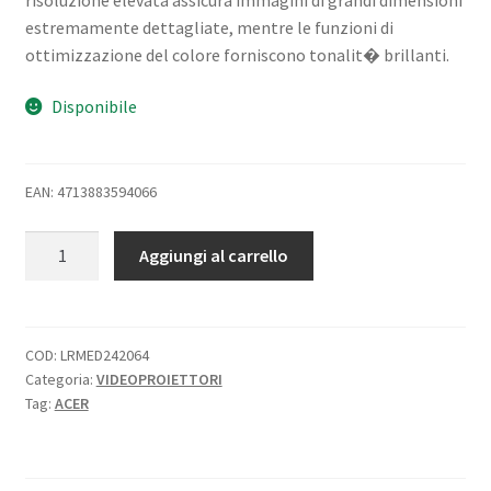
estremamente dettagliate, mentre le funzioni di
ottimizzazione del colore forniscono tonalit� brillanti.
Disponibile
EAN: 4713883594066
ACER
Aggiungi al carrello
S1286H
VIDEOPROIETTORE
DLP
WUXGA
COD:
LRMED242064
Categoria:
VIDEOPROIETTORI
3.500
Tag:
ACER
ANSI
LUMEN
CONTRASTO
20.000:1