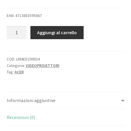
EAN: 4713883595667
ACER
Aggiungi al carrello
S1286HN
VIDEOPROIETTORE
DLP
XGA
COD:
LRMED299034
Categoria:
VIDEOPROIETTORI
3500
Tag:
ACER
ANSI
Lumen
quantità
Informazioni aggiuntive
Recensioni (0)