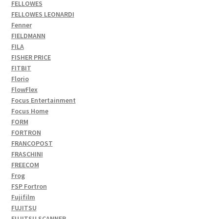
FELLOWES
FELLOWES LEONARDI
Fenner
FIELDMANN
FILA
FISHER PRICE
FITBIT
Florio
FlowFlex
Focus Entertainment
Focus Home
FORM
FORTRON
FRANCOPOST
FRASCHINI
FREECOM
Frog
FSP Fortron
Fujifilm
FUJITSU
FUJITSU SCANNER