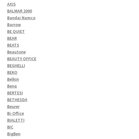
AXIS
BALMAR 2000
Bandai Namco
Barrow
BE QUIET
BEAR
BEATS
Beautone
BEAUTY OFFICE
BEGHELLI
BEKO
Belkin
Benq
BERTESI
BETHESDA
Beurer
Bi-Office
BIALETTI
BIC
BigBen