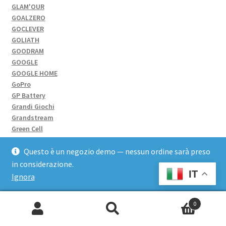
GLAM'OUR
GOALZERO
GOCLEVER
GOLIATH
GOODRAM
GOOGLE
GOOGLE HOME
GoPro
GP Battery
Grandi Giochi
Grandstream
Green Cell
GSKILL
Guglielmo
Questo è un negozio demo — nessun ordine sarà preso
HAIER
in considerazione.
Hama
IT
Ignora
HAMLET
Han
0
Hannspree
Cerca:
HASBRO