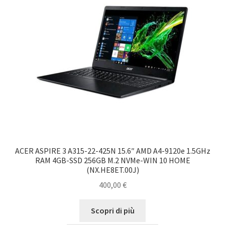
ACER ASPIRE 3 A315-22-425N 15.6″ AMD A4-9120e 1.5GHz
RAM 4GB-SSD 256GB M.2 NVMe-WIN 10 HOME
(NX.HE8ET.00J)
400,00
€
Scopri di più