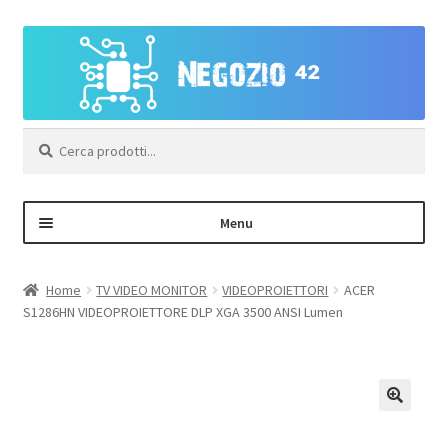
Vai
Vai
alla
al
navigazione
contenuto
Cerca:
Menu
Negozio
Home
TV VIDEO MONITOR
VIDEOPROIETTORI
ACER
S1286HN VIDEOPROIETTORE DLP XGA 3500 ANSI Lumen
Area Personale – Registrazione
Contatti