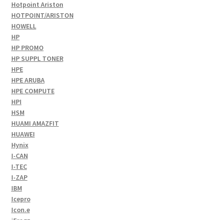
Hotpoint Ariston
HOTPOINT/ARISTON
HOWELL
HP
HP PROMO
HP SUPPL TONER
HPE
HPE ARUBA
HPE COMPUTE
HPI
HSM
HUAMI AMAZFIT
HUAWEI
Hynix
I-CAN
I-TEC
I-ZAP
IBM
Icepro
Icon.e