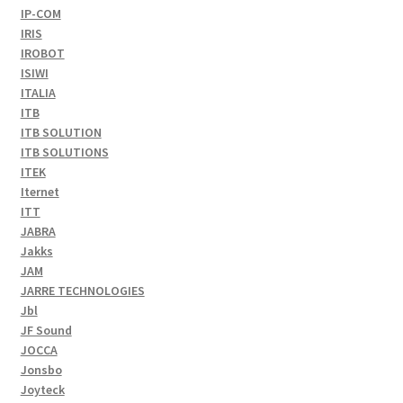
IP-COM
IRIS
IROBOT
ISIWI
ITALIA
ITB
ITB SOLUTION
ITB SOLUTIONS
ITEK
Iternet
ITT
JABRA
Jakks
JAM
JARRE TECHNOLOGIES
Jbl
JF Sound
JOCCA
Jonsbo
Joyteck