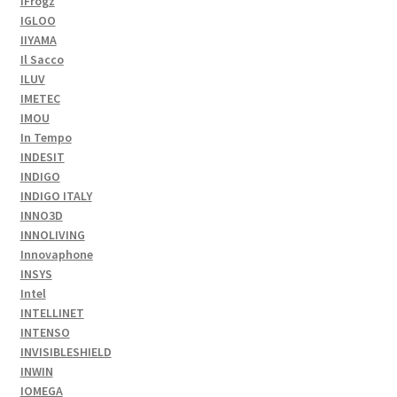
iFrogz
IGLOO
IIYAMA
Il Sacco
ILUV
IMETEC
IMOU
In Tempo
INDESIT
INDIGO
INDIGO ITALY
INNO3D
INNOLIVING
Innovaphone
INSYS
Intel
INTELLINET
INTENSO
INVISIBLESHIELD
INWIN
IOMEGA