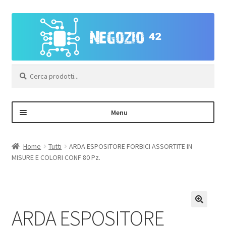
Vai
Vai
alla
al
navigazione
contenuto
Cerca:
Menu
Negozio
Home
Tutti
ARDA ESPOSITORE FORBICI ASSORTITE IN
MISURE E COLORI CONF 80 Pz.
Area Personale – Registrazione
Contatti
ARDA ESPOSITORE