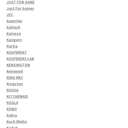
JUST FOR GAME
Just For Games
JVC
Kaercher
Kaltech
Kalypso
Kangaro
Kartia
KASPERSKY
KASPERSKY LAB
KENSINGTON
Kenwood
KING MEC
Kingston
KIOXIA
KITCHENAID
KOALA
KOBO
Kobra
Koch Media
Kodak