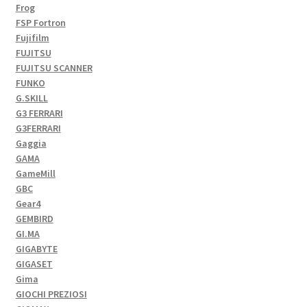
Frog
FSP Fortron
Fujifilm
FUJITSU
FUJITSU SCANNER
FUNKO
G.SKILL
G3 FERRARI
G3FERRARI
Gaggia
GAMA
GameMill
GBC
Gear4
GEMBIRD
GI.MA
GIGABYTE
GIGASET
Gima
GIOCHI PREZIOSI